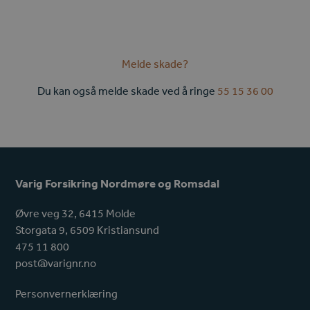
Melde skade?
Du kan også melde skade ved å ringe
55 15 36 00
Varig Forsikring Nordmøre og Romsdal
Øvre veg 32, 6415 Molde
Storgata 9, 6509 Kristiansund
475 11 800
post@varignr.no
Personvernerklæring