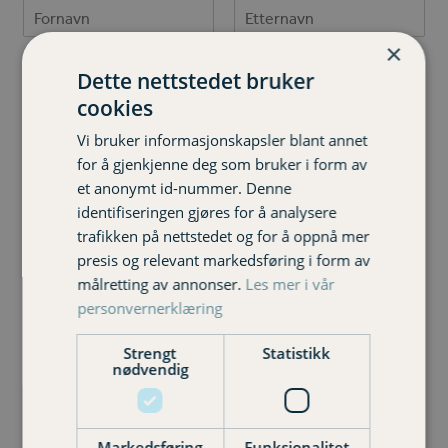
First
Last
×
Telefonnummer
Dette nettstedet bruker
cookies
E
Vi bruker informasjonskapsler blant annet
E-post
*
-
for å gjenkjenne deg som bruker i form av
p
et anonymt id-nummer. Denne
o
identifiseringen gjøres for å analysere
s
M
Melding
*
trafikken på nettstedet og for å oppnå mer
t
e
T
presis og relevant markedsføring i form av
s
e
s
målretting av annonser.
Les mer i vår
l
a
personvernerklæring
e
g
f
e
Strengt
Statistikk
o
E
nødvendig
n
-
n
p
u
o
m
s
Markedsføring
Funksjonalitet