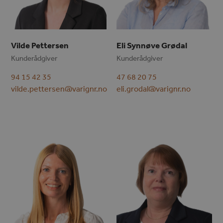
Vilde Pettersen
Eli Synnøve Grødal
Kunderådgiver
Kunderådgiver
94 15 42 35
47 68 20 75
vilde.pettersen@varignr.no
eli.grodal@varignr.no