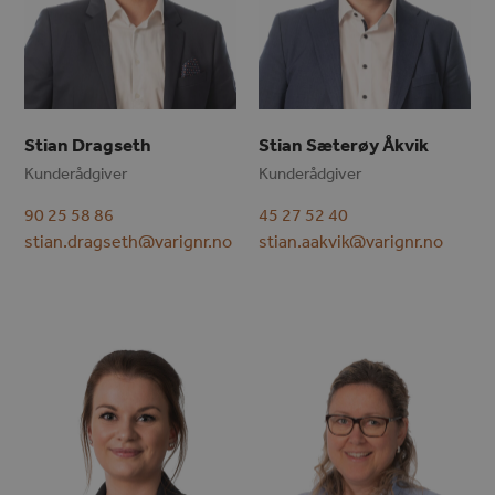
Stian Dragseth
Stian Sæterøy Åkvik
Kunderådgiver
Kunderådgiver
90 25 58 86
45 27 52 40
stian.dragseth@varignr.no
stian.aakvik@varignr.no