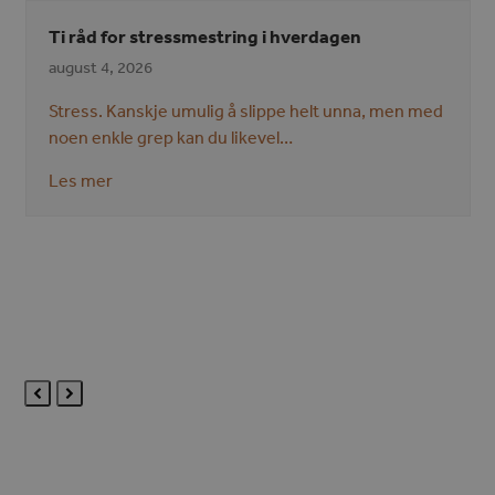
Ti råd for stressmestring i hverdagen
august 4, 2026
Stress. Kanskje umulig å slippe helt unna, men med
noen enkle grep kan du likevel…
Les mer
Previous
Next
Slide
Slide