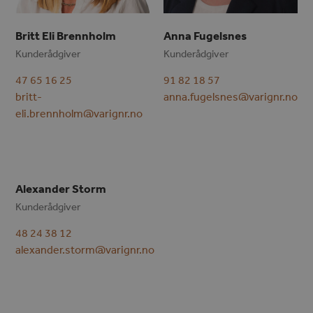
Britt Eli Brennholm
Anna Fugelsnes
Kunderådgiver
Kunderådgiver
47 65 16 25
91 82 18 57
britt-
anna.fugelsnes@varignr.no
eli.brennholm@varignr.no
Alexander Storm
Kunderådgiver
48 24 38 12
alexander.storm@varignr.no