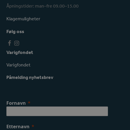
Åpningstider: man–fre 09.00–15.00
Klagemuligheter
Følg oss
F
I
a
n
Varigfondet
c
s
e
t
Varigfondet
b
a
o
g
Påmelding nyhetsbrev
o
r
k
a
m
Fornavn
Etternavn