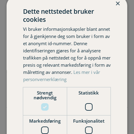
Dyrt å sjekke mobilen
×
Dette nettstedet bruker
bak rattet
cookies
Vi bruker informasjonskapsler blant annet
for å gjenkjenne deg som bruker i form av
oktober 17, 2023
Hanne Thoen
et anonymt id-nummer. Denne
Uncategorized
identifiseringen gjøres for å analysere
På drøyt to år har bøtene for å bruke mobiltelefon i bil økt
trafikken på nettstedet og for å oppnå mer
med 94 prosent. Veldig mange aner ikke hva det koster
presis og relevant markedsføring i form av
og får sjokk når de blir stoppet. Bøtesatsene for
målretting av annonser.
Les mer i vår
mobilbruk i bil har nylig gått fra å…
personvernerklæring
Les mer
Strengt
Statistikk
nødvendig
Markedsføring
Funksjonalitet