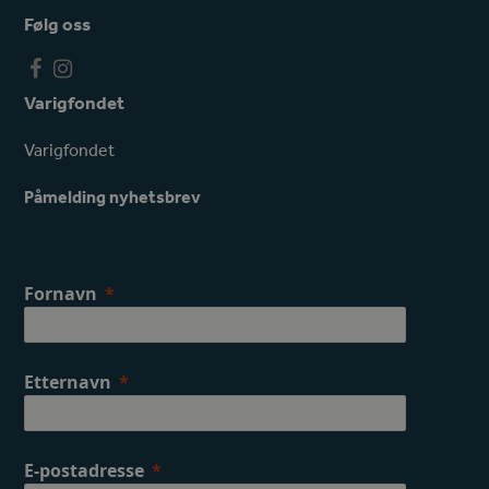
Følg oss
F
I
a
n
Varigfondet
c
s
e
t
Varigfondet
b
a
o
g
Påmelding nyhetsbrev
o
r
k
a
m
Fornavn
Etternavn
E-postadresse