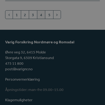
1
2
3
4
5
Previous
Page
Page
Page
Page
Page
Next
Varig Forsikring Nordmøre og Romsdal
Øvre veg 32, 6415 Molde
Storgata 9, 6509 Kristiansund
475 11 800
post@varignr.no
Personvernerklæring
Åpningstider: man–fre 09.00–15.00
Klagemuligheter