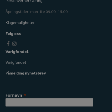
Personvernerklæring
Åpningstider: man–fre 09.00–15.00
Klagemuligheter
Følg oss
F
I
a
n
Varigfondet
c
s
e
t
Varigfondet
b
a
o
g
Påmelding nyhetsbrev
o
r
k
a
m
Fornavn