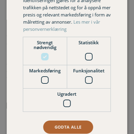
identifiseringen gjøres for å analysere
over dørterskelen eller gjennom vinduet, slik at den
trafikken på nettstedet og for å oppnå mer
kommer under press eller får bruddskader, og unngå bruk
presis og relevant markedsføring i form av
av skjøteledninger, er klare råd fra Brannvernforeningen.
målretting av annonser.
Les mer i vår
personvernerklæring
I tillegg til brannfarlig julepynt, bruker vi mer strøm enn
vanlig i desember. Små og store lager mat på kjøkkenet,
Strengt
Statistikk
og vi fyrer i peis og ovner for kos og varme, også det øker
nødvendig
risikoen for brann.
– Vi passer godt på levende lys, men mange glemmer at
Markedsføring
Funksjonalitet
det er brannfarlig å plassere adventsstjerner og
flerarmede lysestaker inntil gardiner eller annen julepynt.
Forsikringsselskapene får meldt en rekke slike
brannskader i adventstiden, sier Øystein Øren i Frende.
Ugradert
Forsikre huset ditt i dag
GODTA ALLE