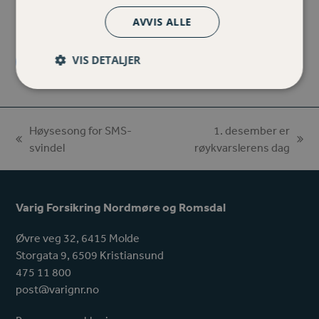
Kilde: Frende Forsikring
AVVIS ALLE
VIS DETALJER
Share
Share
on
via
Facebook
Email
Høysesong for SMS-
1. desember er
previous
next
svindel
røykvarslerens dag
post:
post:
Varig Forsikring Nordmøre og Romsdal
Øvre veg 32, 6415 Molde
Storgata 9, 6509 Kristiansund
475 11 800
post@varignr.no