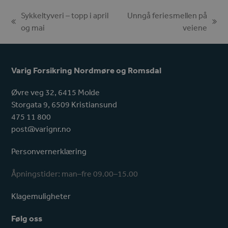
Sykkeltyveri – topp i april
Unngå feriesmellen på
previous
next
og mai
veiene
post:
post:
Varig Forsikring Nordmøre og Romsdal
Øvre veg 32, 6415 Molde
Storgata 9, 6509 Kristiansund
475 11 800
post@varignr.no
Personvernerklæring
Åpningstider: man–fre 09.00–15.00
Klagemuligheter
Følg oss