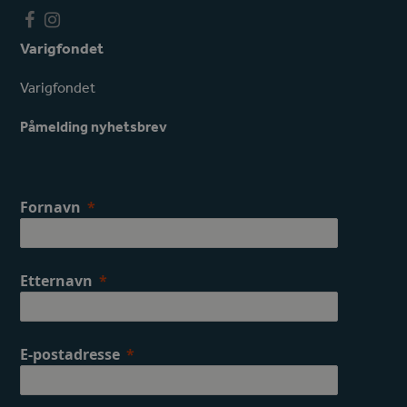
F
I
a
n
Varigfondet
c
s
e
t
Varigfondet
b
a
o
g
Påmelding nyhetsbrev
o
r
k
a
m
Fornavn
Etternavn
E-postadresse