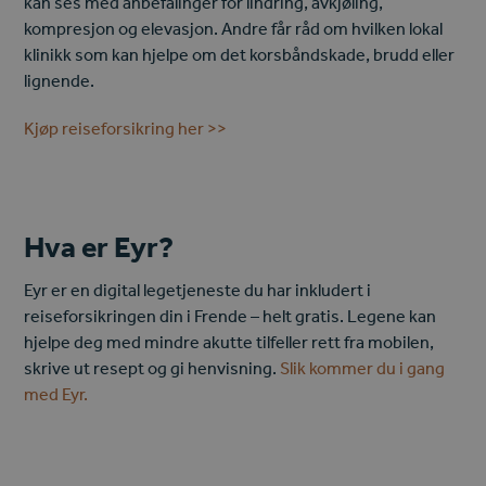
kan ses med anbefalinger for lindring, avkjøling,
kompresjon og elevasjon. Andre får råd om hvilken lokal
klinikk som kan hjelpe om det korsbåndskade, brudd eller
lignende.
Kjøp reiseforsikring her >>
Hva er Eyr?
Eyr er en digital legetjeneste du har inkludert i
reiseforsikringen din i Frende – helt gratis. Legene kan
hjelpe deg med mindre akutte tilfeller rett fra mobilen,
skrive ut resept og gi henvisning.
Slik kommer du i gang
med Eyr.