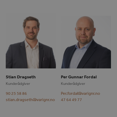
Stian Dragseth
Per Gunnar Fordal
Kunderådgiver
Kunderådgiver
90 25 58 86
Per.fordal@varignr.no
stian.dragseth@varignr.no
47 64 49 77