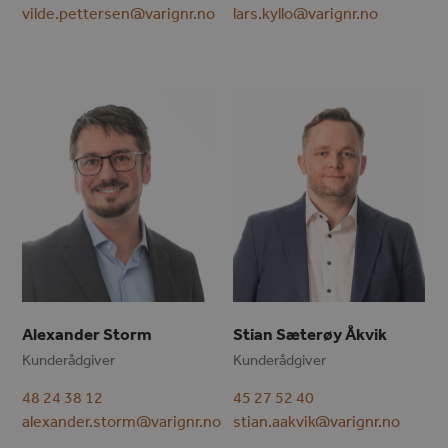
vilde.pettersen@varignr.no
lars.kyllo@varignr.no
Alexander Storm
Stian Sæterøy Åkvik
Kunderådgiver
Kunderådgiver
48 24 38 12
45 27 52 40
alexander.storm@varignr.no
stian.aakvik@varignr.no