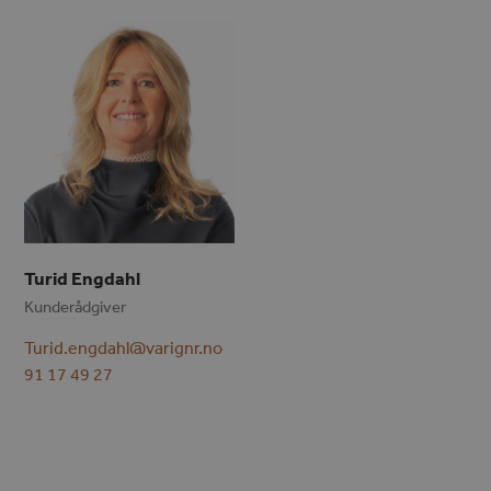
Turid Engdahl
Kunderådgiver
Turid.engdahl@varignr.no
91 17 49 27