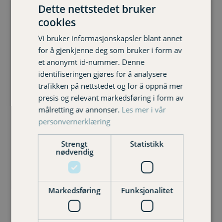
Anna Fugelsnes
Britt Eli Brennholm
Dette nettstedet bruker
Kunderådgiver
Kunderådgiver
cookies
91 82 18 57
47 65 16 25
Vi bruker informasjonskapsler blant annet
anna.fugelsnes@varignr.no
britt-
for å gjenkjenne deg som bruker i form av
eli.brennholm@varignr.no
et anonymt id-nummer. Denne
identifiseringen gjøres for å analysere
trafikken på nettstedet og for å oppnå mer
presis og relevant markedsføring i form av
målretting av annonser.
Les mer i vår
personvernerklæring
Strengt
Statistikk
nødvendig
Markedsføring
Funksjonalitet
Eli Synnøve Grødal
Inger Settem
Kunderådgiver
Kunderådgiver