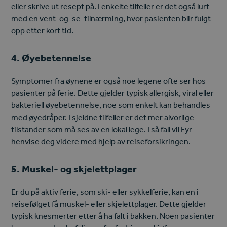
eller skrive ut resept på. I enkelte tilfeller er det også lurt
med en vent-og-se-tilnærming, hvor pasienten blir fulgt
opp etter kort tid.
4. Øyebetennelse
Symptomer fra øynene er også noe legene ofte ser hos
pasienter på ferie. Dette gjelder typisk allergisk, viral eller
bakteriell øyebetennelse, noe som enkelt kan behandles
med øyedråper. I sjeldne tilfeller er det mer alvorlige
tilstander som må ses av en lokal lege. I så fall vil Eyr
henvise deg videre med hjelp av reiseforsikringen.
5. Muskel- og skjelettplager
Er du på aktiv ferie, som ski- eller sykkelferie, kan en i
reisefølget få muskel- eller skjelettplager. Dette gjelder
typisk knesmerter etter å ha falt i bakken. Noen pasienter