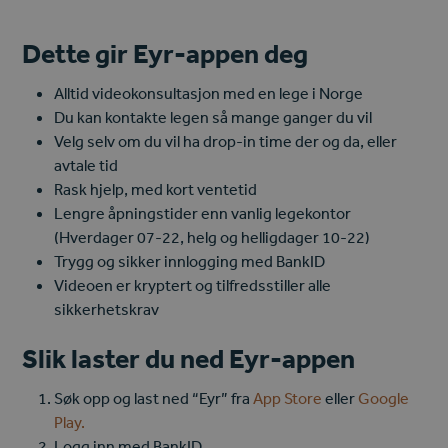
Dette gir Eyr-appen deg
Alltid videokonsultasjon med en lege i Norge
Du kan kontakte legen så mange ganger du vil
Velg selv om du vil ha drop-in time der og da, eller
avtale tid
Rask hjelp, med kort ventetid
Lengre åpningstider enn vanlig legekontor
(Hverdager 07-22, helg og helligdager 10-22)
Trygg og sikker innlogging med BankID
Videoen er kryptert og tilfredsstiller alle
sikkerhetskrav
Slik laster du ned Eyr-appen
Søk opp og last ned “Eyr” fra
App Store
eller
Google
Play.
Logg inn med BankID.