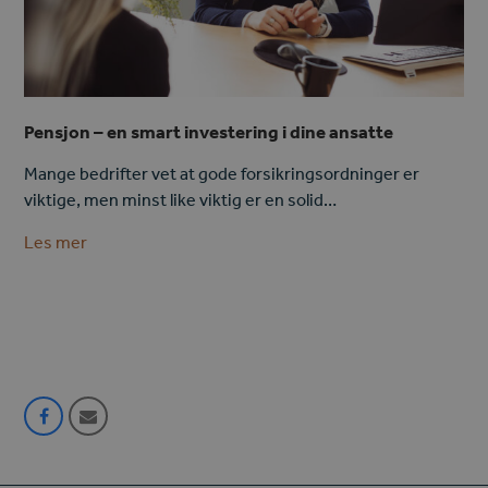
Pensjon – en smart investering i dine ansatte
Mange bedrifter vet at gode forsikringsordninger er
viktige, men minst like viktig er en solid…
Les mer
Share
Share
on
via
Facebook
Email