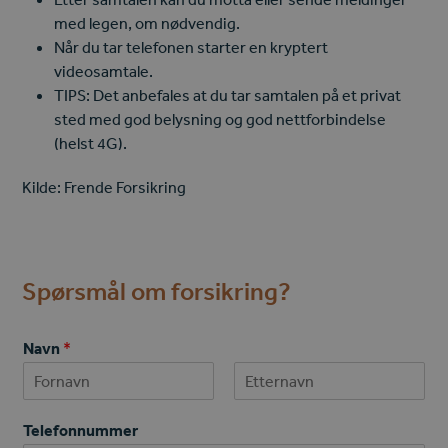
med legen, om nødvendig.
Når du tar telefonen starter en kryptert
videosamtale.
TIPS: Det anbefales at du tar samtalen på et privat
sted med god belysning og god nettforbindelse
(helst 4G).
Kilde: Frende Forsikring
Spørsmål om forsikring?
*
Navn
*
E
-
p
First
Last
o
Telefonnummer
s