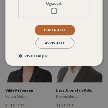
Ugradert
47 68 20 75
48 24 31 80
eli.grodal@varignr.no
inger.settem@varignr.no
GODTA ALLE
AVVIS ALLE
VIS DETALJER
Vilde Pettersen
Lars Jhonatan Kyllo
Kunderådgiver
Kunderådgiver
94 15 42 35
48 47 47 74