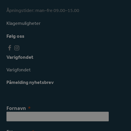
Åpningstider: man–fre 09.00–15.00
Klagemuligheter
Følg oss
F
I
a
n
Varigfondet
c
s
e
t
Varigfondet
b
a
o
g
Påmelding nyhetsbrev
o
r
k
a
m
Fornavn