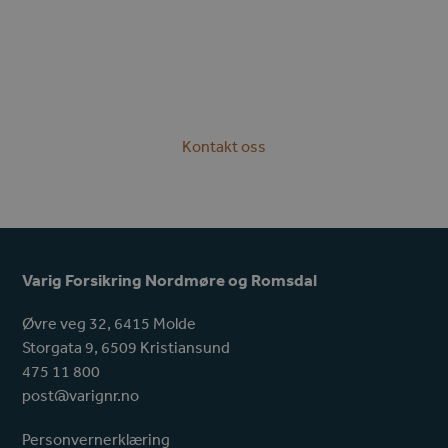
Kontakt oss
Varig Forsikring Nordmøre og Romsdal
Øvre veg 32, 6415 Molde
Storgata 9, 6509 Kristiansund
475 11 800
post@varignr.no
Personvernerklæring