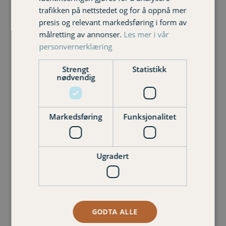
Melde skade? Klikk her for å melde skade på frende.no
trafikken på nettstedet og for å oppnå mer
presis og relevant markedsføring i form av
målretting av annonser.
Les mer i vår
personvernerklæring
Strengt
Statistikk
nødvendig
Ønsker du at vi kontakter deg? Skriv til oss
her:
Markedsføring
Funksjonalitet
T
Navn
*
e
Ugradert
l
e
First
Last
f
M
Telefonnummer
o
e
n
l
n
d
GODTA ALLE
u
i