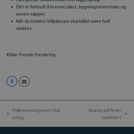
Det er forbudt å brenne plast, bygningsmaterialer og
annen søppel.
Når du forlater bålplassen skal bålet være helt
slokket.
Kilde: Frende Forsikring
Share
Share
on
via
Facebook
Email
Pollensesongen er i full
Skal du på ferie i
previous
next
sving
sommer?
post:
post: