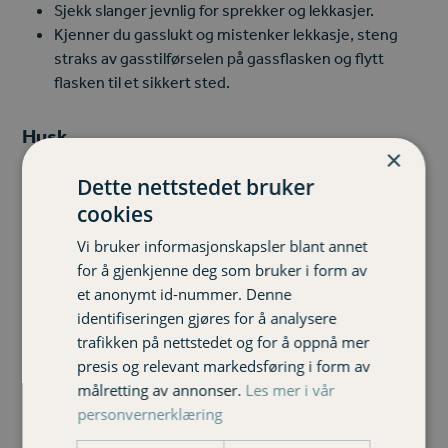
Sjekk slanger jevnlig for sprekker og lekkasjer.
Kjenner du gasslukt og mistenker lekkasje, steng
straks av gasstilførselen på gassflasken og flytt
flasken til et sikkert sted.
Husk…
×
At det er generelt forbud mot å gjøre opp ild i skog og
Dette nettstedet bruker
mark i perioden 15. april – 15. september
cookies
Å sjekke om kommunen din har innført grillforbud i
Vi bruker informasjonskapsler blant annet
varme eller tørre perioder
for å gjenkjenne deg som bruker i form av
et anonymt id-nummer. Denne
identifiseringen gjøres for å analysere
Felles for all grilling
trafikken på nettstedet og for å oppnå mer
presis og relevant markedsføring i form av
All grilling skal foregå utendørs.
målretting av annonser.
Les mer i vår
Barn og kjæledyr skal aldri være alene eller leke i
personvernerklæring
nærheten av en tent grill.