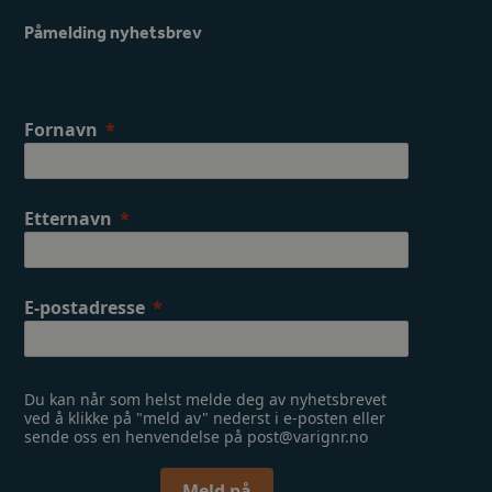
b
a
o
g
Påmelding nyhetsbrev
o
r
k
a
m
Fornavn
Etternavn
E-postadresse
Du kan når som helst melde deg av nyhetsbrevet
ved å klikke på "meld av" nederst i e-posten eller
sende oss en henvendelse på post@varignr.no
Meld på