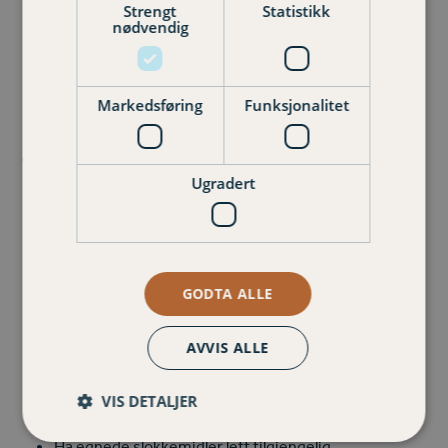
Hold grillen under oppsyn så lenge den er varm.
Strengt
Statistikk
For mye alkohol og grilling hører ikke sammen.
nødvendig
Ha førstehjelpsutstyr for behandling av brannskader
tilgjengelig.
Markedsføring
Funksjonalitet
Tips til trygg bålbrenning
Ugradert
Ta hensyn til skogbrannfare og vindforhold.
Det er alltid den som brenner bål som har ansvaret
for brannsikkerheten.
Det bør være en voksen, edru person som er
GODTA ALLE
ansvarlig for bålet.
Bålet skal være i god avstand fra bebyggelse og
AVVIS ALLE
vegetasjon.
Det er ikke lov å brenne bål på svaberg.
Bålet må ikke være større enn at du har kontroll og
VIS DETALJER
kan slokke det ved behov.
Ha egnede slokkemidler lett tilgjengelig.