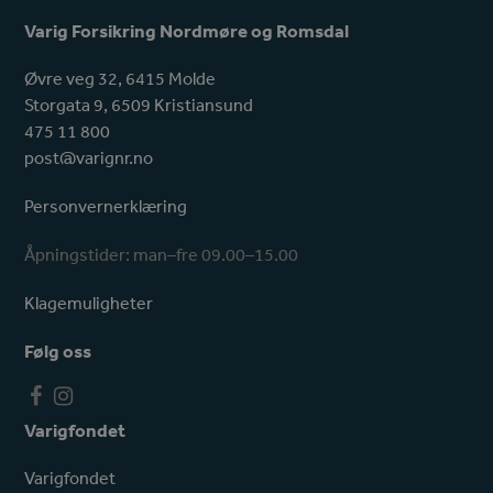
Varig Forsikring Nordmøre og Romsdal
Øvre veg 32, 6415 Molde
Storgata 9, 6509 Kristiansund
475 11 800
post@varignr.no
Personvernerklæring
Åpningstider: man–fre 09.00–15.00
Klagemuligheter
Følg oss
F
I
a
n
Varigfondet
c
s
e
t
Varigfondet