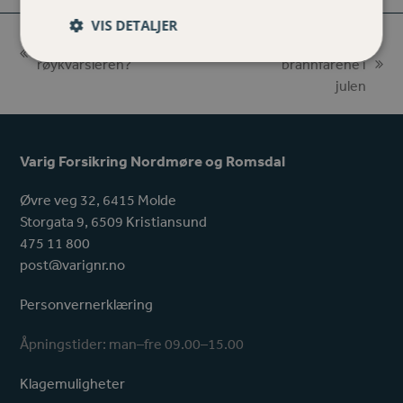
Facebook
Email
VIS DETALJER
Hvorfor er det så viktig å sjekke
Unngå
previous
røykvarsleren?
brannfarene i
next
post:
julen
post:
Varig Forsikring Nordmøre og Romsdal
Øvre veg 32, 6415 Molde
Storgata 9, 6509 Kristiansund
475 11 800
post@varignr.no
Personvernerklæring
Åpningstider: man–fre 09.00–15.00
Klagemuligheter