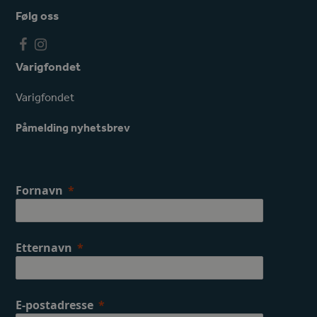
Følg oss
F
I
a
n
Varigfondet
c
s
e
t
Varigfondet
b
a
o
g
Påmelding nyhetsbrev
o
r
k
a
m
Fornavn
Etternavn
E-postadresse