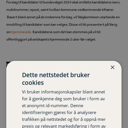
Forslag til kandidater til kundevalget 2024 skal omfatte kandidatens navn,
mobilnummer, epost, samt hvilken kommune vedkommende tilhører.
Basert blant annet på de innkomne forslag, vil Valgkomiteen utarbeide en
innstilling til kandidater som kan velges. Disse vil bli presentert på Varig
sin
hjemmeside.
Kandidatene som det kan stemmes på vil bli
offentliggjort på selskapets hjemmeside 2 uker før valget.
Klikk her for å foreslå kandidater
×
Dette nettstedet bruker
cookies
Vi bruker informasjonskapsler blant annet
for å gjenkjenne deg som bruker i form av
et anonymt id-nummer. Denne
identifiseringen gjøres for å analysere
trafikken på nettstedet og for å oppnå mer
presis og relevant markedsføring i form av