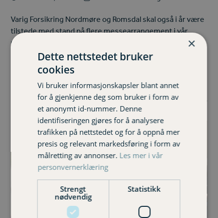
Varig Forsikring Nordmøre og Romsdal skal også i år være
tilstede med stand på flere messearrangement i vår
×
region. I den forbindelse søker vi etter studenter som har
lyst til å være med å profilere oss på en god og…
Dette nettstedet bruker
cookies
Les mer
Vi bruker informasjonskapsler blant annet
for å gjenkjenne deg som bruker i form av
et anonymt id-nummer. Denne
identifiseringen gjøres for å analysere
trafikken på nettstedet og for å oppnå mer
presis og relevant markedsføring i form av
målretting av annonser.
Les mer i vår
personvernerklæring
Strengt
Statistikk
nødvendig