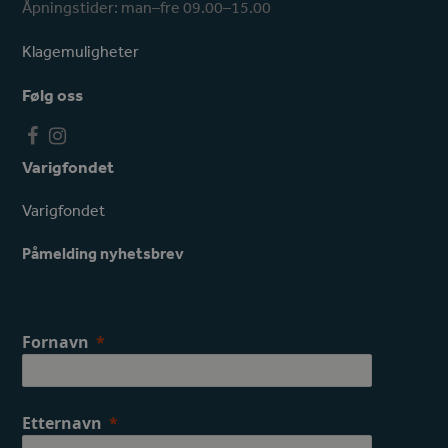
Åpningstider: man–fre 09.00–15.00
Klagemuligheter
Følg oss
F
I
a
n
Varigfondet
c
s
e
t
Varigfondet
b
a
o
g
Påmelding nyhetsbrev
o
r
k
a
m
Fornavn
Etternavn