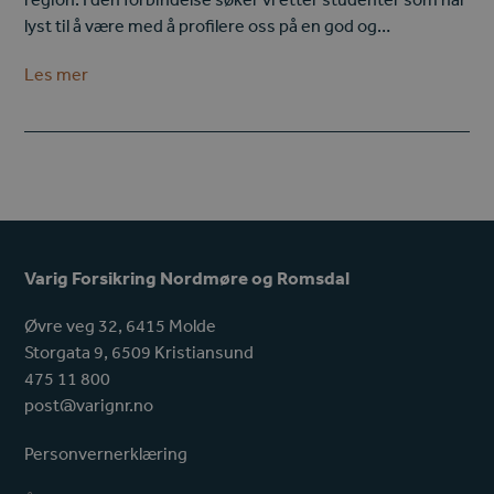
lyst til å være med å profilere oss på en god og…
Les mer
Varig Forsikring Nordmøre og Romsdal
Øvre veg 32, 6415 Molde
Storgata 9, 6509 Kristiansund
475 11 800
post@varignr.no
Personvernerklæring