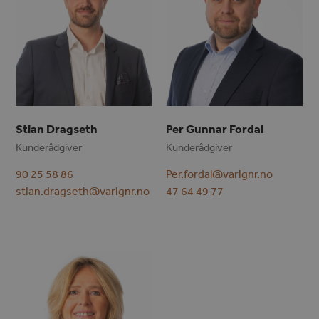
Stian Dragseth
Per Gunnar Fordal
Kunderådgiver
Kunderådgiver
90 25 58 86
Per.fordal@varignr.no
stian.dragseth@varignr.no
47 64 49 77