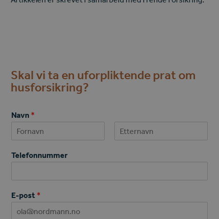
Skal vi ta en uforpliktende prat om
husforsikring?
Navn
*
First
Last
Telefonnummer
T
M
E-post
*
e
e
l
l