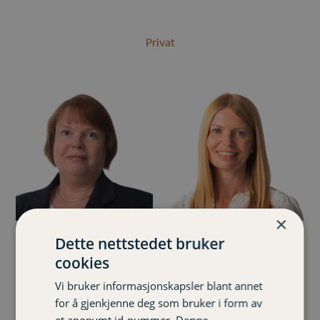
Privat
×
Dette nettstedet bruker
Anna Fugelsnes
Britt Eli Brennholm
cookies
Kunderådgiver
Kunderådgiver
Vi bruker informasjonskapsler blant annet
91 82 18 57
47 65 16 25
for å gjenkjenne deg som bruker i form av
anna.fugelsnes@varignr.no
britt-