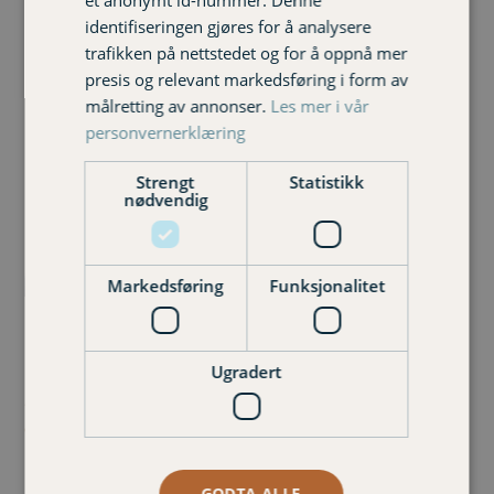
et anonymt id-nummer. Denne
eli.brennholm@varignr.no
identifiseringen gjøres for å analysere
trafikken på nettstedet og for å oppnå mer
presis og relevant markedsføring i form av
målretting av annonser.
Les mer i vår
personvernerklæring
Strengt
Statistikk
nødvendig
Markedsføring
Funksjonalitet
Eli Synnøve Grødal
Inger Settem
Kunderådgiver
Kunderådgiver
Ugradert
47 68 20 75
48 24 31 80
eli.grodal@varignr.no
inger.settem@varignr.no
GODTA ALLE