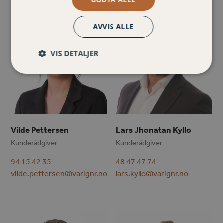
AVVIS ALLE
VIS DETALJER
Vilde Pettersen
Lars Jhonatan Kyllo
Kunderådgiver
Kunderådgiver
94 15 42 35
48 47 47 74
vilde.pettersen@varignr.no
lars.kyllo@varignr.no