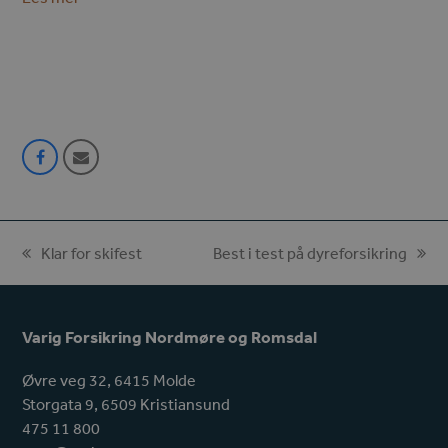
Share
Share
on
via
Facebook
Email
Klar for skifest
Best i test på dyreforsikring
previous
next
post:
post:
Varig Forsikring Nordmøre og Romsdal
Øvre veg 32, 6415 Molde
Storgata 9, 6509 Kristiansund
475 11 800