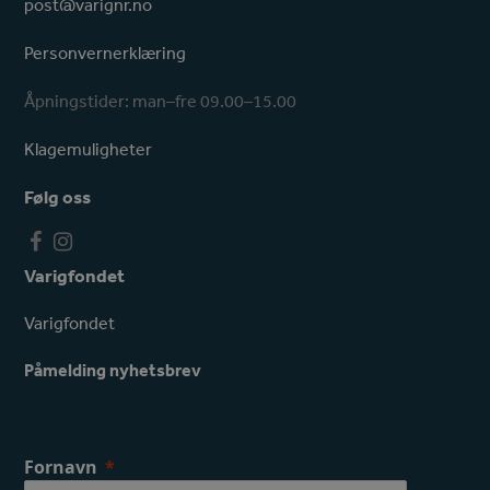
post@varignr.no
Personvernerklæring
Åpningstider: man–fre 09.00–15.00
Klagemuligheter
Følg oss
F
I
a
n
Varigfondet
c
s
e
t
Varigfondet
b
a
o
g
Påmelding nyhetsbrev
o
r
k
a
m
Fornavn