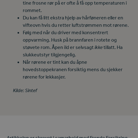
tine frosne rør på er ofte å få opp temperaturen i
rommet.
Du kan få litt ekstra hjelp av hårføneren eller en
vifteovn hvis du retter luftstrømmen mot rørene.
Følg med når du driver med konsentrert
oppvarming. Husk på brannfaren i rotete og
støvete rom. Åpen ild er selvsagt
ikke
tillatt. Ha
slukkeutstyr tilgjengelig.
Når rørene er tint kan du åpne
hovedstoppekranen forsiktig mens du sjekker
rørene for lekkasjer.
Kilde: Sintef
Artikkelen er skrevet i samarbeid med Frende Forsikring.