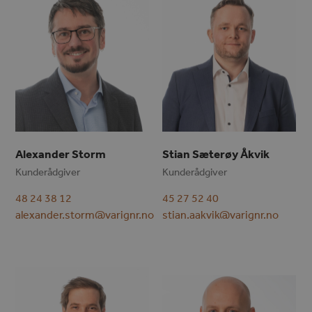
Alexander Storm
Stian Sæterøy Åkvik
Kunderådgiver
Kunderådgiver
48 24 38 12
45 27 52 40
alexander.storm@varignr.no
stian.aakvik@varignr.no