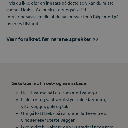
Hvis du ikke gjør en innsats på dette selv kan du miste
vannet i kulda. Og husk at det også står i
forsikringsavtalen din at du har ansvar for å følge med på
rørenes tilstand.
Vær forsikret før rørene sprekker
>>
Seks tips mot frost- og vannskader
Ha litt varme på i alle rom med vannrør.
Isolér rør og sanitærutstyr i kalde kryprom,
yttervegger, gulv og tak.
Unngå kald trekk på rør under lufteventiler,
vinduer eller utette vegger.
Ikke la det bli kaldere enn 10 grader i noen rom.