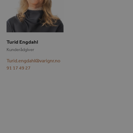
Turid Engdahl
Kunderådgiver
Turid.engdahl@varignr.no
91 17 49 27