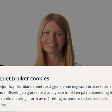
tedet bruker cookies
sjonskapsler blant annet for å gjenkjenne deg som bruker i form
Britt Eli Brennholm
El
ntifiseringen gjøres for å analysere trafikken på nettstedet og 
Kunderådgiver
Ku
t markedsføring i form av målretting av annonser.
Les mer i vår
47 65 16 25
47
ring
britt-eli.brennholm@varignr.no
el