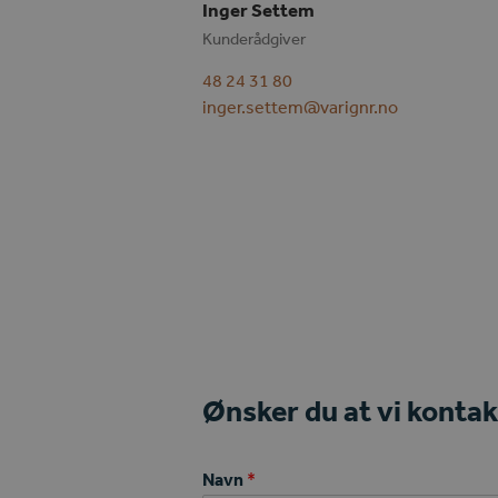
Inger Settem
Kunderådgiver
48 24 31 80
inger.settem@varignr.no
Ønsker du at vi kontakt
Navn
*