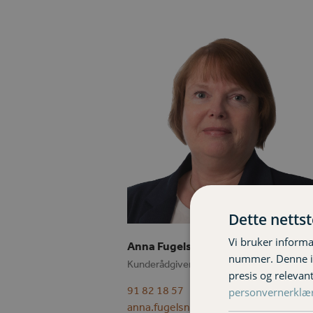
Dette netts
Vi bruker informa
Anna Fugelsnes
nummer. Denne ide
Kunderådgiver
presis og relevan
91 82 18 57
personvernerklæ
anna.fugelsnes@varignr.no