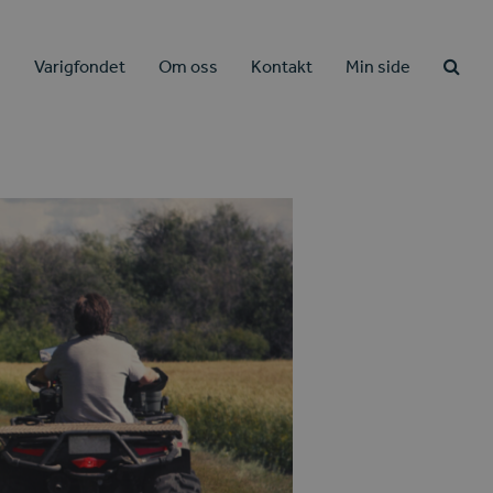
e
Varigfondet
Om oss
Kontakt
Min side