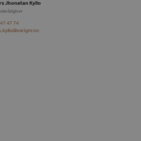
rs Jhonatan Kyllo
nderådgiver
 47 47 74
rs.kyllo@varignr.no