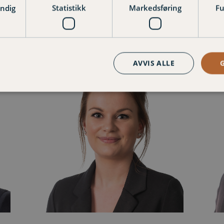
endig
Statistikk
Markedsføring
Fu
AVVIS ALLE