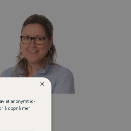
×
 av et anonymt id-
i Synnøve Grødal
for å oppnå mer
nderådgiver
 68 20 75
i.grodal@varignr.no