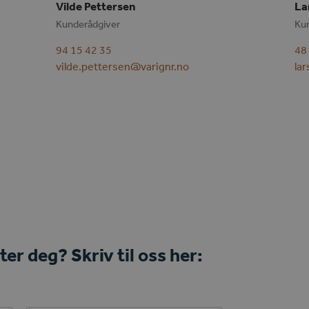
Vilde Pettersen
La
Kunderådgiver
Ku
94 15 42 35
48
vilde.pettersen@varignr.no
la
er deg? Skriv til oss her: