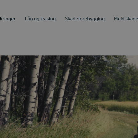
ikringer
Lån og leasing
Skadeforebygging
Meld skad