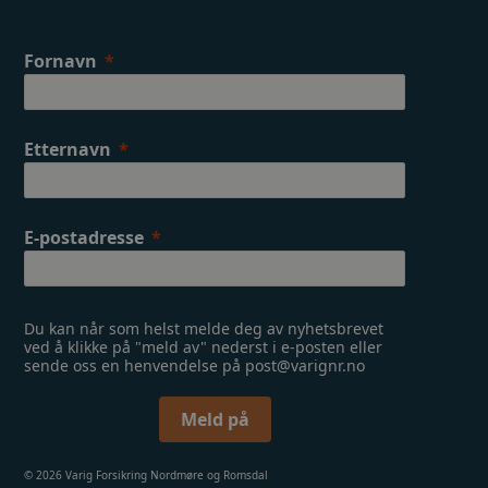
m
Fornavn
Etternavn
E-postadresse
Du kan når som helst melde deg av nyhetsbrevet
ved å klikke på "meld av" nederst i e-posten eller
sende oss en henvendelse på post@varignr.no
Meld på
© 2026 Varig Forsikring Nordmøre og Romsdal