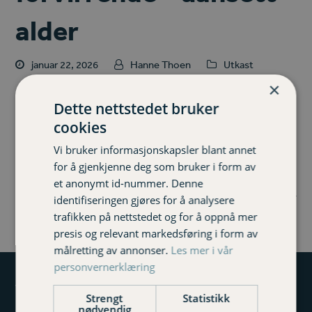
alder
januar 22, 2026
Hanne Thoen
Utkast
×
Men det trenger ikke være det. Hos oss får du hjelp av
Dette nettstedet bruker
mennesker som blir kjent med både deg og hverdagen
cookies
din.
Vi bruker informasjonskapsler blant annet
Les mer
for å gjenkjenne deg som bruker i form av
et anonymt id-nummer. Denne
identifiseringen gjøres for å analysere
trafikken på nettstedet og for å oppnå mer
presis og relevant markedsføring i form av
målretting av annonser.
Les mer i vår
personvernerklæring
Varig Forsikring Nordmøre og Romsdal
Strengt
Statistikk
nødvendig