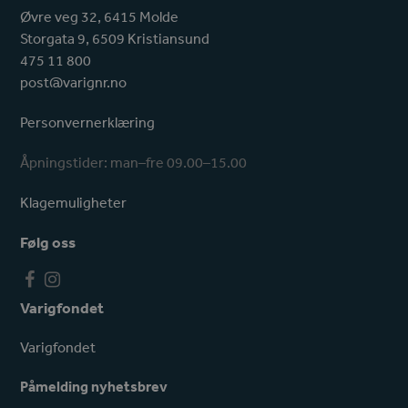
Øvre veg 32, 6415 Molde
Storgata 9, 6509 Kristiansund
475 11 800
post@varignr.no
Personvernerklæring
Åpningstider: man–fre 09.00–15.00
Klagemuligheter
Følg oss
F
I
a
n
Varigfondet
c
s
e
t
Varigfondet
b
a
o
g
Påmelding nyhetsbrev
o
r