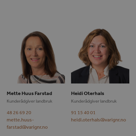
Mette Huus Farstad
Heidi Oterhals
Kunderådgiver landbruk
Kunderådgiver landbruk
48 26 69 20
91 15 40 01
mette.huus-
heidi.oterhals@varignr.no
farstad@varignr.no