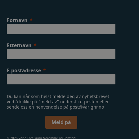
k
a
m
Fornavn
Etternavn
E-postadresse
Du kan når som helst melde deg av nyhetsbrevet
ved å klikke på "meld av" nederst i e-posten eller
sende oss en henvendelse på post@varignr.no
Meld på
© 2026 Varig Forsikring Nordmøre og Romsdal