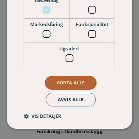
nødvendig
Markedsføring
Funksjonalitet
Ugradert
Relaterte forsikringer
GODTA ALLE
Husforsikring
AVVIS ALLE
VIS DETALJER
Forsikring til landbruksbygg