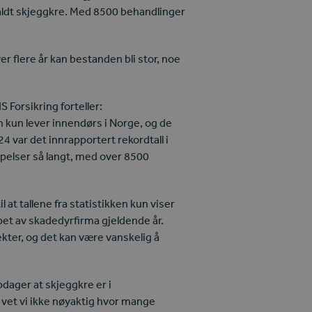
jaldt skjeggkre. Med 8500 behandlinger
er flere år kan bestanden bli stor, noe
S Forsikring forteller:
m kun lever innendørs i Norge, og de
24 var det innrapportert rekordtall i
pelser så langt, med over 8500
l at tallene fra statistikken kun viser
pet av skadedyrfirma gjeldende år.
ekter, og det kan være vanskelig å
pdager at skjeggkre er i
vet vi ikke nøyaktig hvor mange