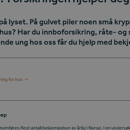
på lyset. På gulvet piler noen små kryp
i hus? Har du
innboforsikring
,
råte- og
ende ung
hos oss får du hjelp med bek
ring for hus ->
rep
omføres flest antall bekjempelser av årlig i Norge. I en undersøk