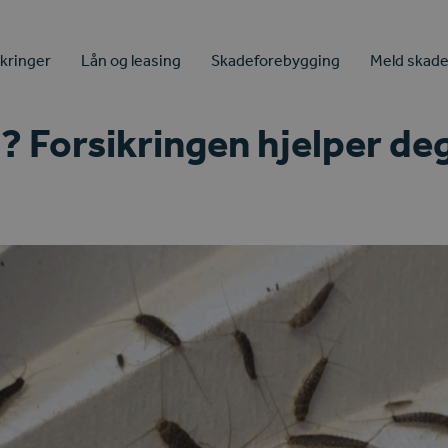
ikringer
Lån og leasing
Skadeforebygging
Meld skad
? Forsikringen hjelper de