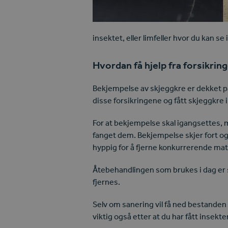
insektet, eller limfeller hvor du kan s
Hvordan få hjelp fra forsikrin
Bekjempelse av skjeggkre er dekket 
disse forsikringene og fått skjeggkre 
For at bekjempelse skal igangsettes, m
fanget dem. Bekjempelse skjer fort og
hyppig for å fjerne konkurrerende matki
Åtebehandlingen som brukes i dag er sv
fjernes.
Selv om sanering vil få ned bestanden ti
viktig også etter at du har fått insek