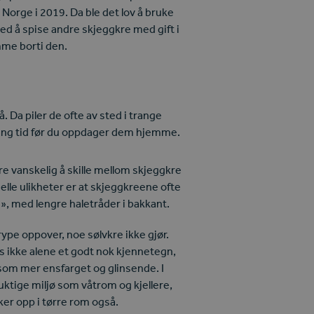
Norge i 2019. Da ble det lov å bruke
ed å spise andre skjeggkre med gift i
mme borti den.
. Da piler de ofte av sted i trange
a lang tid før du oppdager dem hjemme.
e vanskelig å skille mellom skjeggkre
nelle ulikheter er at skjeggkreene ofte
e», med lengre haletråder i bakkant.
rype oppover, noe sølvkre ikke gjør.
vis ikke alene et godt nok kjennetegn,
som mer ensfarget og glinsende. I
 fuktige miljø som våtrom og kjellere,
er opp i tørre rom også.