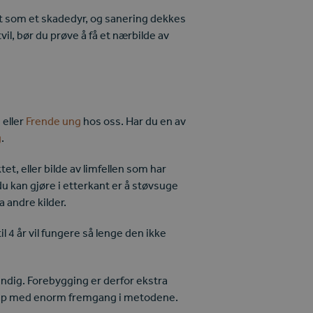
ett som et skadedyr, og sanering dekkes
tvil, bør du prøve å få et nærbilde av
 eller
Frende ung
hos oss. Har du en av
g
.
t, eller bilde av limfellen som har
u kan gjøre i etterkant er å støvsuge
 andre kilder.
 4 år vil fungere så lenge den ikke
stendig. Forebygging er derfor ekstra
vel håp med enorm fremgang i metodene.