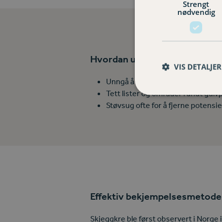
Strengt
nødvendig
Hvordan unngå å få skjeggkre 
VIS DETALJER
Unngå å pakke opp papp og embal
Tett lister og områder rundt gulv
Støvsug ofte for å fjerne potensie
Effektiv bekjempelsesmetode 
Skjeggkre ble først observert i Norge 