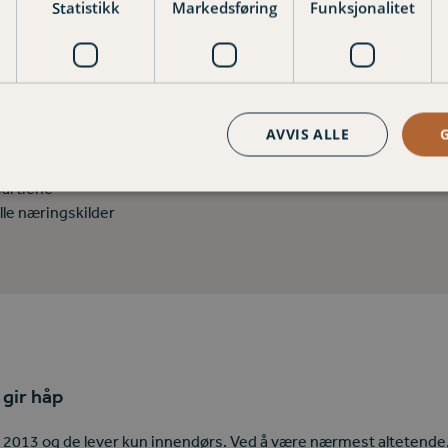
Statistikk
Markedsføring
Funksjonalitet
i hus?
AVVIS ALLE
lasje innendørs
partiene
lle næringskilder
gir håp
i 2013 og de lever kun innendørs. Ved å være nærmest altetende, 