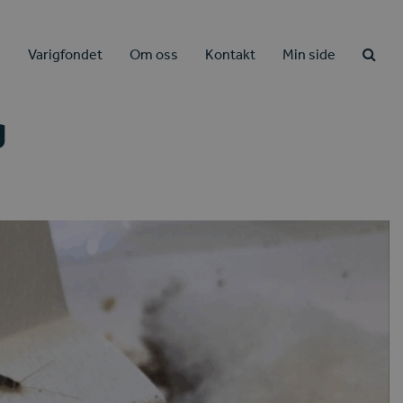
e
Varigfondet
Om oss
Kontakt
Min side
g