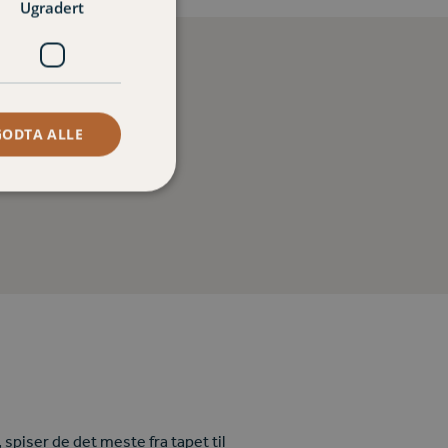
Ugradert
GODTA ALLE
spiser de det meste fra tapet til