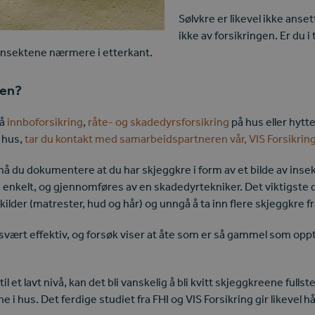
Sølvkre er likevel ikke ans
ikke av forsikringen. Er du i 
e insektene nærmere i etterkant.
gen?
på
innboforsikring
,
råte- og skadedyrsforsikring
på hus eller hytte
i hus,
tar du kontakt med samarbeidspartneren vår, VIS Forsikrin
å du dokumentere at du har skjeggkre i form av et bilde av insekte
 enkelt, og gjennomføres av en skadedyrtekniker. Det viktigste d
lder (matrester, hud og hår) og unngå å ta inn flere skjeggkre fra
ært effektiv, og forsøk viser at åte som er så gammel som opptil
l et lavt nivå, kan det bli vanskelig å bli kvitt skjeggkreene full
tene i hus. Det ferdige studiet fra FHI og VIS Forsikring gir like