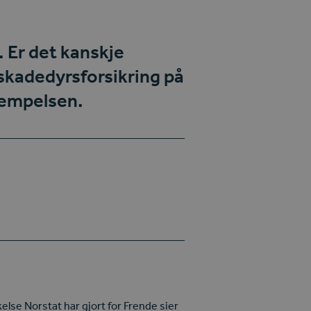
. Er det kanskje
 skadedyrsforsikring
på
jempelsen.
else Norstat har gjort for Frende sier