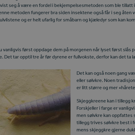
ist seg å være en fordel i bekjempelsesmetoden som ble tillatt i 
Denne metoden fungerer bra siden insektene også får i seg åten v
ulvlistene og er helt ufarlig for småbarn og kjæledyr som kan ko
du vanligvis først oppdage dem på morgenen når lyset først slås på
. Det tar opptil tre år før dyrene er fullvokste, derfor kan det t
Det kan også noen gang vær
eller sølvkre. Noen tradisjo
er litt større og mer «håret
Skjeggkreene kan i tillegg k
Forskjeller i farge er vanlig
men sølvkre kan oppfattes 
tillegg trives sølvkre best i
mens skjeggkre gjerne dukk