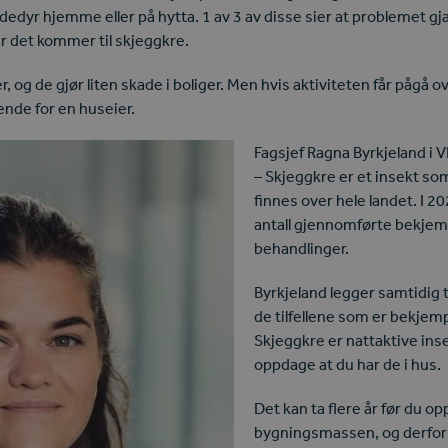
dedyr hjemme eller på hytta. 1 av 3 av disse sier at problemet g
r det kommer til skjeggkre.
, og de gjør liten skade i boliger. Men hvis aktiviteten får pågå ov
nde for en huseier.
Fagsjef Ragna Byrkjeland i VI
– Skjeggkre er et insekt so
finnes over hele landet. I 20
antall gjennomførte bekjem
behandlinger.
Byrkjeland legger samtidig ti
de tilfellene som er bekjem
Skjeggkre er nattaktive ins
oppdage at du har de i hus.
Det kan ta flere år før du op
bygningsmassen, og derfor 