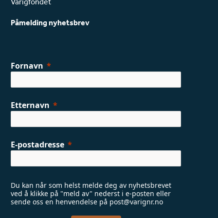
Varigfondet
b
a
o
g
Påmelding nyhetsbrev
o
r
k
a
m
Fornavn
Etternavn
E-postadresse
Du kan når som helst melde deg av nyhetsbrevet
ved å klikke på "meld av" nederst i e-posten eller
sende oss en henvendelse på post@varignr.no