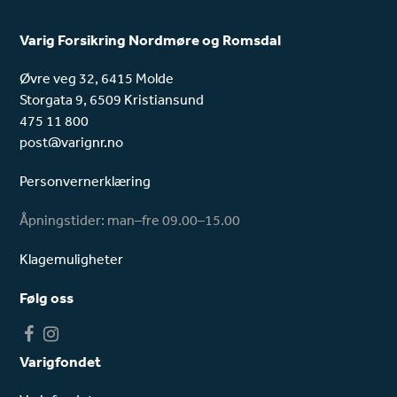
Varig Forsikring Nordmøre og Romsdal
Øvre veg 32, 6415 Molde
Storgata 9, 6509 Kristiansund
475 11 800
post@varignr.no
Personvernerklæring
Åpningstider: man–fre 09.00–15.00
Klagemuligheter
Følg oss
F
I
a
n
Varigfondet
c
s
e
t