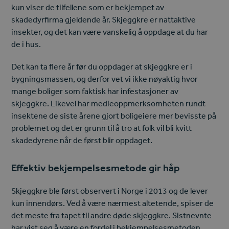
kun viser de tilfellene som er bekjempet av
skadedyrfirma gjeldende år. Skjeggkre er nattaktive
insekter, og det kan være vanskelig å oppdage at du har
de i hus.
Det kan ta flere år før du oppdager at skjeggkre er i
bygningsmassen, og derfor vet vi ikke nøyaktig hvor
mange boliger som faktisk har infestasjoner av
skjeggkre. Likevel har medieoppmerksomheten rundt
insektene de siste årene gjort boligeiere mer bevisste på
problemet og det er grunn til å tro at folk vil bli kvitt
skadedyrene når de først blir oppdaget.
Effektiv bekjempelsesmetode gir håp
Skjeggkre ble først observert i Norge i 2013 og de lever
kun innendørs. Ved å være nærmest altetende, spiser de
det meste fra tapet til andre døde skjeggkre. Sistnevnte
har vist seg å være en fordel i bekjempelsesmetoden