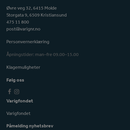
Øvre veg 32, 6415 Molde
Storgata 9, 6509 Kristiansund
475 11 800
post@varignr.no
Personvernerklæring
Åpningstider: man–fre 09.00–15.00
Klagemuligheter
Følg oss
F
I
a
n
Varigfondet
c
s
e
t
Varigfondet
b
a
o
g
Påmelding nyhetsbrev
o
r