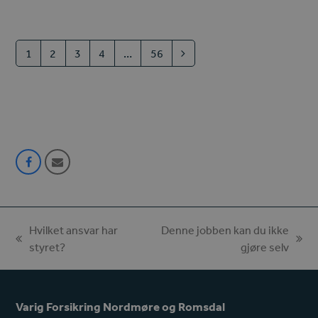
1
2
3
4
…
56
Page
Page
Page
Page
Page
Next
Share
Share
on
via
Facebook
Email
Hvilket ansvar har
Denne jobben kan du ikke
previous
next
styret?
gjøre selv
post:
post:
Varig Forsikring Nordmøre og Romsdal