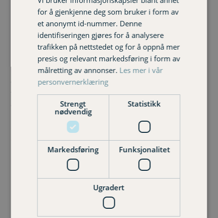
skjeggkre eller sølvkre. Noen tradisjonelle ulikheter er at
for å gjenkjenne deg som bruker i form av
skjeggkreene ofte er litt større og mer «hårete», med
et anonymt id-nummer. Denne
lengre haletråder i bakkant.
identifiseringen gjøres for å analysere
Skjeggkreene kan i tillegg krype oppover, noe sølvkre ikke
trafikken på nettstedet og for å oppnå mer
gjør. Forskjeller i farge er vanligvis ikke alene et godt nok
presis og relevant markedsføring i form av
kjennetegn, men sølvkre kan oppfattes som mer
målretting av annonser.
Les mer i vår
ensfarget og glinsende. I tillegg trives sølvkre best i
personvernerklæring
fuktige miljø som våtrom og kjellere, mens skjeggkre
Strengt
Statistikk
gjerne dukker opp i tørre rom også.
nødvendig
Sølvkre er likevel ikke ansett som et skadedyr, og
sanering dekkes ikke av forsikringen. Er du i tvil, bør du
Markedsføring
Funksjonalitet
prøve å få et nærbilde av insektet, eller limfeller hvor du
kan se insektene nærmere i etterkant.
Hvordan få hjelp fra forsikringen?
Ugradert
Bekjempelse av skjeggkre er dekket