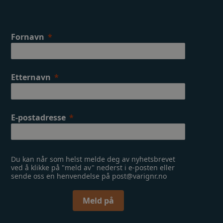
k
a
m
Fornavn
Etternavn
E-postadresse
Du kan når som helst melde deg av nyhetsbrevet
ved å klikke på "meld av" nederst i e-posten eller
sende oss en henvendelse på post@varignr.no
Meld på