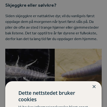
Skjeggkre eller sølvkre?
Siden skjeggkre er nattaktive dyr, vil du vanligvis først
oppdage dem på morgenen når lyset først slås på. Da
piler de ofte av sted i trange hjørner eller gjemmesteder
bak listene. Det tar opptil tre år før dyrene er fullvokste,
derfor kan det ta lang tid før du oppdager dem hjemme.
×
Dette nettstedet bruker
cookies
Det kan også noen gang være vanskelig å skille mellom
Vi bruker informasjonskapsler blant annet