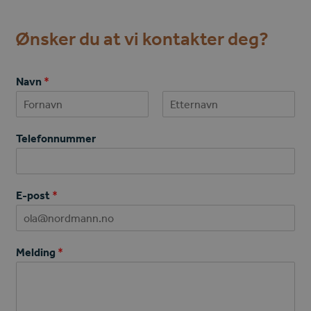
Ønsker du at vi kontakter deg?
Navn
*
First
Last
Telefonnummer
T
E-post
*
e
l
e
f
M
Melding
*
o
e
n
l
n
d
u
i