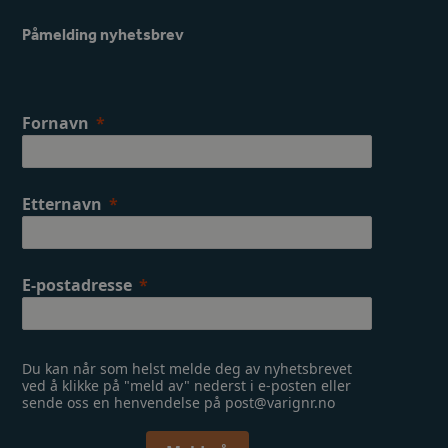
b
a
o
g
Påmelding nyhetsbrev
o
r
k
a
m
Fornavn
Etternavn
E-postadresse
Du kan når som helst melde deg av nyhetsbrevet
ved å klikke på "meld av" nederst i e-posten eller
sende oss en henvendelse på post@varignr.no