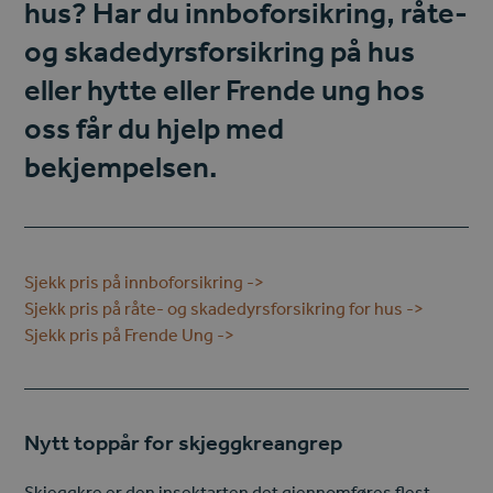
hus? Har du
innboforsikring
,
råte-
og skadedyrsforsikring
på hus
eller hytte eller
Frende ung
hos
oss får du hjelp med
bekjempelsen.
Sjekk pris på innboforsikring ->
Sjekk pris på råte- og skadedyrsforsikring for hus ->
Sjekk pris på Frende Ung ->
Nytt toppår for skjeggkreangrep
Skjeggkre er den insektarten det gjennomføres flest