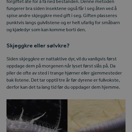
forgiftet åte for å få ned bestanden. Denne metoden
fungerer bra siden insektene også får i seg åten ved å
spise andre skjeggkre med gift i seg. Giften plasseres
punktvis langs gulvlistene og er helt ufarlig for småbarn
og kjæledyr som kan komme borti den.
Skjeggkre eller sølvkre?
Siden skjeggkre er nattaktive dyr, vil du vanligvis først
oppdage dem på morgenen når lyset først slås på. Da
piler de ofte av sted i trange hjørner eller gjemmesteder
bak listene. Det tar opptil tre år før dyrene er fullvokste,
derfor kan det ta lang tid før du oppdager dem hjemme.