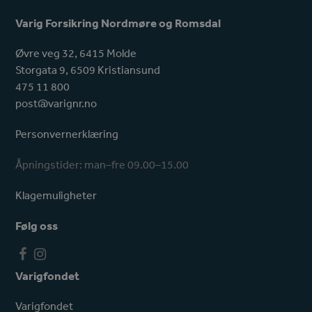
Varig Forsikring Nordmøre og Romsdal
Øvre veg 32, 6415 Molde
Storgata 9, 6509 Kristiansund
475 11 800
post@varignr.no
Personvernerklæring
Åpningstider: man–fre 09.00–15.00
Klagemuligheter
Følg oss
F
I
a
n
Varigfondet
c
s
e
t
Varigfondet