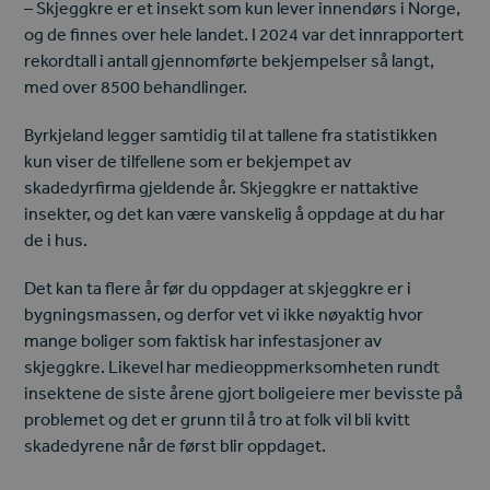
– Skjeggkre er et insekt som kun lever innendørs i Norge,
og de finnes over hele landet. I 2024 var det innrapportert
rekordtall i antall gjennomførte bekjempelser så langt,
med over 8500 behandlinger.
Byrkjeland legger samtidig til at tallene fra statistikken
kun viser de tilfellene som er bekjempet av
skadedyrfirma gjeldende år. Skjeggkre er nattaktive
insekter, og det kan være vanskelig å oppdage at du har
de i hus.
Det kan ta flere år før du oppdager at skjeggkre er i
bygningsmassen, og derfor vet vi ikke nøyaktig hvor
mange boliger som faktisk har infestasjoner av
skjeggkre. Likevel har medieoppmerksomheten rundt
insektene de siste årene gjort boligeiere mer bevisste på
problemet og det er grunn til å tro at folk vil bli kvitt
skadedyrene når de først blir oppdaget.