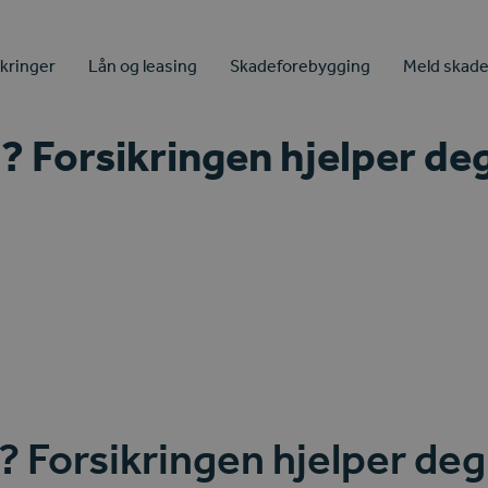
ikringer
Lån og leasing
Skadeforebygging
Meld skad
? Forsikringen hjelper de
? Forsikringen hjelper deg