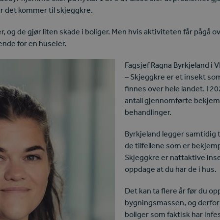
r det kommer til skjeggkre.
, og de gjør liten skade i boliger. Men hvis aktiviteten får pågå ov
nde for en huseier.
Fagsjef Ragna Byrkjeland i VI
– Skjeggkre er et insekt so
finnes over hele landet. I 20
antall gjennomførte bekjem
behandlinger.
Byrkjeland legger samtidig ti
de tilfellene som er bekjem
Skjeggkre er nattaktive ins
oppdage at du har de i hus.
Det kan ta flere år før du op
bygningsmassen, og derfor 
boliger som faktisk har infe