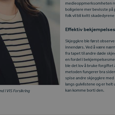
medieoppmerksomheten rund
boligeiere mer bevisste på p
folk vil bli kvitt skadedyren
Effektiv bekjempelse
Skjeggkre ble først observer
innendørs. Ved å være nærm
fra tapet til andre døde skj
en fordel i bekjempelsesmet
ble det lov å bruke forgifte
metoden fungerer bra siden 
spise andre skjeggkre med g
langs gulvlistene og er helt
kan komme borti den.
nd i VIS Forsikring