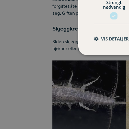
Strengt
forgiftet åte for å få ned bestanden. 
nødvendig
seg. Giften plasseres punktvis langs g
Skjeggkre eller sølvkre?
VIS DETALJER
Siden skjeggkre er nattaktive dyr, vil 
hjørner eller gjemmesteder bak listene