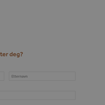
kter deg?
Last