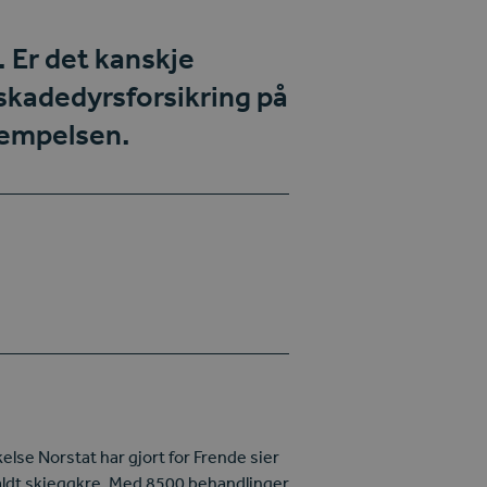
. Er det kanskje
 skadedyrsforsikring
på
jempelsen.
else Norstat har gjort for Frende sier
jaldt skjeggkre. Med 8500 behandlinger