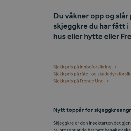
Du våkner opp og slår 
skjeggkre du har fått 
hus eller hytte eller
Fr
Sjekk pris på innboforsikring ->
Sjekk pris på råte- og skadedyrsforsik
Sjekk pris på Frende Ung ->
Nytt toppår for skjeggkreang
Skjeggkre er den insektarten det gjenn
30 prosent at de har hatt besøk av ska