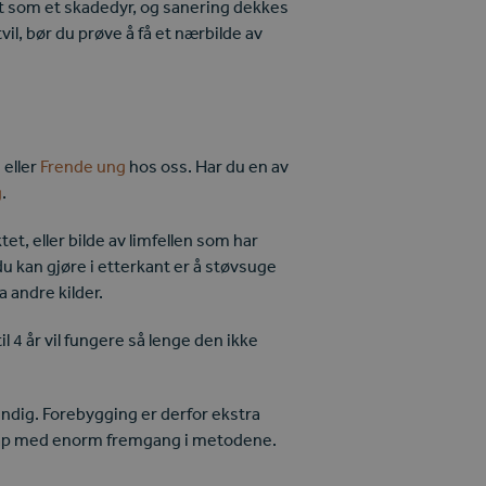
ett som et skadedyr, og sanering dekkes
tvil, bør du prøve å få et nærbilde av
 eller
Frende ung
hos oss. Har du en av
g
.
t, eller bilde av limfellen som har
u kan gjøre i etterkant er å støvsuge
 andre kilder.
 4 år vil fungere så lenge den ikke
stendig. Forebygging er derfor ekstra
vel håp med enorm fremgang i metodene.