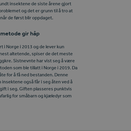
t insektene de siste årene gjort
roblemet og det er grunn til å tro at
e når de først blir oppdaget.
smetode gir håp
t i Norge i 2013 og de lever kun
est altetende, spiser de det meste
eggkre. Sistnevnte har vist seg å være
oden som ble tillatt i Norge i 2019. Da
t åte for å få ned bestanden. Denne
insektene også får i seg åten ved å
ift i seg. Giften plasseres punktvis
 ufarlig for småbarn og kjæledyr som