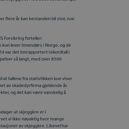
er flere år kan bestanden bli stor, noe
S Forsikring forteller:
m kun lever innendørs i Norge, og de
24 var det innrapportert rekordtall i
pelser så langt, med over 8500
l at tallene fra statistikken kun viser
pet av skadedyrfirma gjeldende år.
ekter, og det kan være vanskelig å
pdager at skjeggkre er i
vet vi ikke nøyaktig hvor mange
stasjoner av skjeggkre. Likevel har