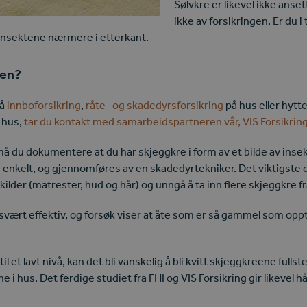
Sølvkre er likevel ikke ans
ikke av forsikringen. Er du i 
e insektene nærmere i etterkant.
gen?
på
innboforsikring
,
råte- og skadedyrsforsikring
på hus eller hytte
i hus,
tar du kontakt med samarbeidspartneren vår, VIS Forsikrin
å du dokumentere at du har skjeggkre i form av et bilde av insekte
 enkelt, og gjennomføres av en skadedyrtekniker. Det viktigste d
lder (matrester, hud og hår) og unngå å ta inn flere skjeggkre fra
ært effektiv, og forsøk viser at åte som er så gammel som opptil
l et lavt nivå, kan det bli vanskelig å bli kvitt skjeggkreene full
tene i hus. Det ferdige studiet fra FHI og VIS Forsikring gir like