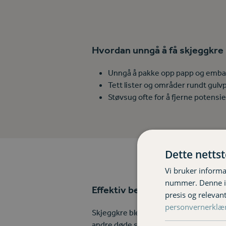
Hvordan unngå å få skjeggkre 
Unngå å pakke opp papp og embal
Tett lister og områder rundt gulv
Støvsug ofte for å fjerne potensie
Dette netts
Vi bruker informa
nummer. Denne ide
Effektiv bekjempelsesmetode 
presis og relevan
personvernerklæ
Skjeggkre ble først observert i Norge 
andre døde skjeggkre. Sistnevnte har v