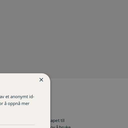
×
 av et anonymt id-
for å oppnå mer
spiser de det meste fra tapet til
Norge i 2019. Da ble det lov å bruke