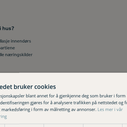
i hus?
lasje innendørs
partiene
lle næringskilder
tedet bruker cookies
sjonskapsler blant annet for å gjenkjenne deg som bruker i form
ntifiseringen gjøres for å analysere trafikken på nettstedet og 
gir håp
t markedsføring i form av målretting av annonser.
Les mer i vår
ring
i 2013 og de lever kun innendørs. Ved å være nærmest altetende, 
ist seg å være en fordel i bekjempelsesmetoden som ble tillatt i 