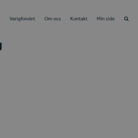
e
Varigfondet
Om oss
Kontakt
Min side
g