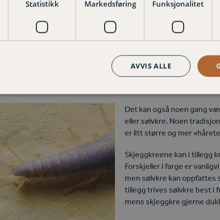
Statistikk
Markedsføring
Funksjonalitet
Denne metoden fungerer bra siden insektene også får i seg åten v
ulvlistene og er helt ufarlig for småbarn og kjæledyr som kan ko
AVVIS ALLE
du vanligvis først oppdage dem på morgenen når lyset først slås på
. Det tar opptil tre år før dyrene er fullvokste, derfor kan det t
Det kan også noen gang vær
eller sølvkre. Noen tradisjo
er litt større og mer «håret
Skjeggkreene kan i tillegg k
Forskjeller i farge er vanlig
men sølvkre kan oppfattes 
tillegg trives sølvkre best i
mens skjeggkre gjerne dukk