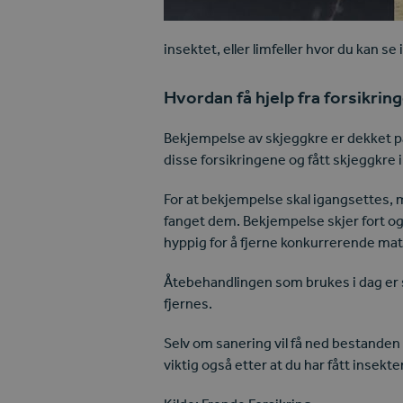
insektet, eller limfeller hvor du kan s
Hvordan få hjelp fra forsikrin
Bekjempelse av skjeggkre er dekket 
disse forsikringene og fått skjeggkre 
For at bekjempelse skal igangsettes, m
fanget dem. Bekjempelse skjer fort og
hyppig for å fjerne konkurrerende matki
Åtebehandlingen som brukes i dag er sv
fjernes.
Selv om sanering vil få ned bestanden ti
viktig også etter at du har fått insek