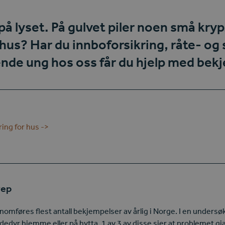
på lyset. På gulvet piler noen små kryp
i hus? Har du
innboforsikring
,
råte- og
ende ung
hos oss får du hjelp med bek
ring for hus ->
rep
omføres flest antall bekjempelser av årlig i Norge. I en undersøk
dedyr hjemme eller på hytta. 1 av 3 av disse sier at problemet g