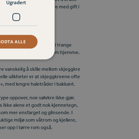
Ugradert
ed å spise andre skjeggkre med gift i
mme borti den.
GODTA ALLE
. Da piler de ofte av sted i trange
a lang tid før du oppdager dem hjemme.
e vanskelig å skille mellom skjeggkre
nelle ulikheter er at skjeggkreene ofte
e», med lengre haletråder i bakkant.
rype oppover, noe sølvkre ikke gjør.
vis ikke alene et godt nok kjennetegn,
som mer ensfarget og glinsende. I
 fuktige miljø som våtrom og kjellere,
er opp i tørre rom også.