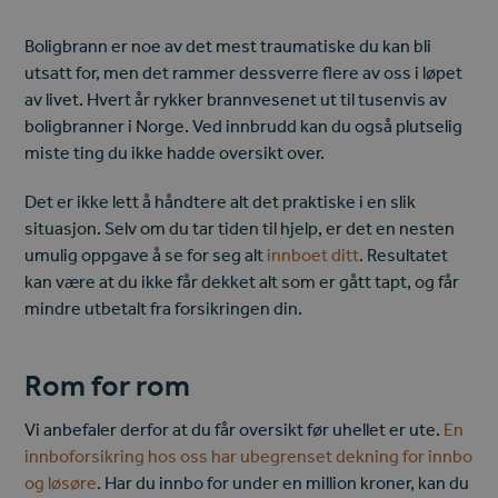
Boligbrann er noe av det mest traumatiske du kan bli
utsatt for, men det rammer dessverre flere av oss i løpet
av livet. Hvert år rykker brannvesenet ut til tusenvis av
boligbranner i Norge. Ved innbrudd kan du også plutselig
miste ting du ikke hadde oversikt over.
Det er ikke lett å håndtere alt det praktiske i en slik
situasjon. Selv om du tar tiden til hjelp, er det en nesten
umulig oppgave å se for seg alt
innboet ditt
. Resultatet
kan være at du ikke får dekket alt som er gått tapt, og får
mindre utbetalt fra forsikringen din.
Rom for rom
Vi anbefaler derfor at du får oversikt før uhellet er ute.
En
innboforsikring hos oss har ubegrenset dekning for innbo
og løsøre
. Har du innbo for under en million kroner, kan du