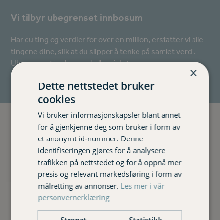
Vi tilbyr ubegrenset innbosum
Har du ting og verdier for over en million, erstatter vi alle
tingene dine, slik at du slipper å tenke på samlet verdi.
Ubegrenset innbosum kaller vi det.
×
Dette nettstedet bruker
cookies
Vi bruker informasjonskapsler blant annet
for å gjenkjenne deg som bruker i form av
et anonymt id-nummer. Denne
Ønsker du at vi kontakter deg?
identifiseringen gjøres for å analysere
trafikken på nettstedet og for å oppnå mer
presis og relevant markedsføring i form av
Navn
*
målretting av annonser.
Les mer i vår
personvernerklæring
First
Last
*
Telefonnummer
Strengt
Statistikk