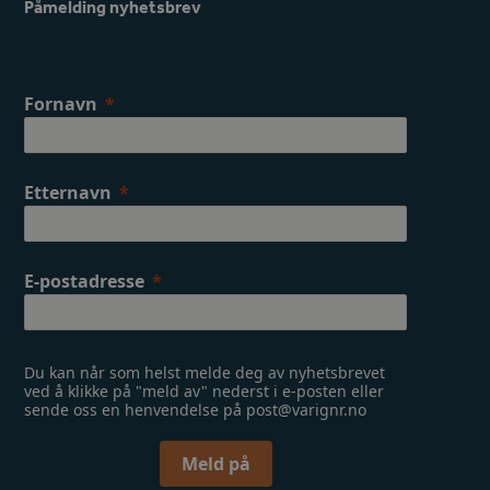
Påmelding nyhetsbrev
o
r
k
a
m
Fornavn
Etternavn
E-postadresse
Du kan når som helst melde deg av nyhetsbrevet
ved å klikke på "meld av" nederst i e-posten eller
sende oss en henvendelse på post@varignr.no
Meld på