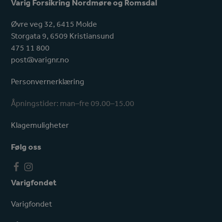
Varig Forsikring Nordmøre og Romsdal
Øvre veg 32, 6415 Molde
Storgata 9, 6509 Kristiansund
475 11 800
post@varignr.no
Personvernerklæring
Åpningstider: man–fre 09.00–15.00
Klagemuligheter
Følg oss
F
I
a
n
Varigfondet
c
s
e
t
Varigfondet
b
a
o
g