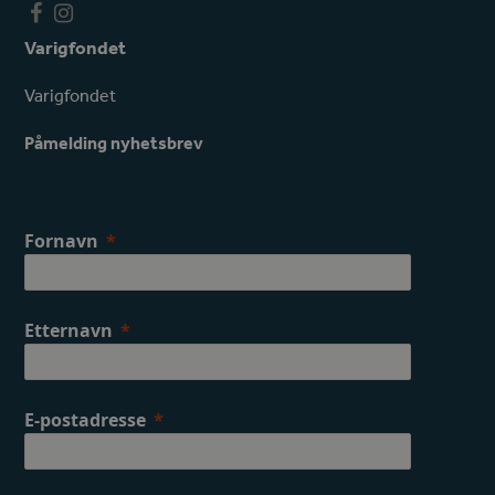
F
I
a
n
Varigfondet
c
s
e
t
Varigfondet
b
a
o
g
Påmelding nyhetsbrev
o
r
k
a
m
Fornavn
Etternavn
E-postadresse