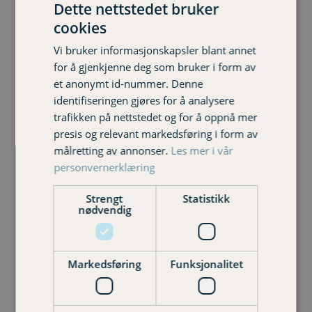
Dette nettstedet bruker
Hjelset barnehage, Molde kommune
cookies
Hauglegda og Øvre Bergmo barnehager, Molde
Vi bruker informasjonskapsler blant annet
kommune
for å gjenkjenne deg som bruker i form av
Bjørset barnehage, Molde kommune
et anonymt id-nummer. Denne
Espira barnehage, Molde kommune
identifiseringen gjøres for å analysere
Lillekollen barnehage, Molde kommune
trafikken på nettstedet og for å oppnå mer
Mordalstua barnehage, Molde kommune
presis og relevant markedsføring i form av
Lyngstad barnehage, Hustadvika kommune
målretting av annonser.
Les mer i vår
Jendem barnehage, Hustadvika kommune
personvernerklæring
Tornes barnehage, Hustadvika kommune
Vevang barnehage, Hustadvika kommune
Strengt
Statistikk
Utsyn barnehage, Hustadvika kommune
nødvendig
Eide barnehage, Hustadvika kommune
Lykkeliten barnehage, Gjemnes kommune
Astaddalen museums-og friluftsbarnehage,
Markedsføring
Funksjonalitet
Gjemnes kommune
Solsiden barnehage, Averøy kommune