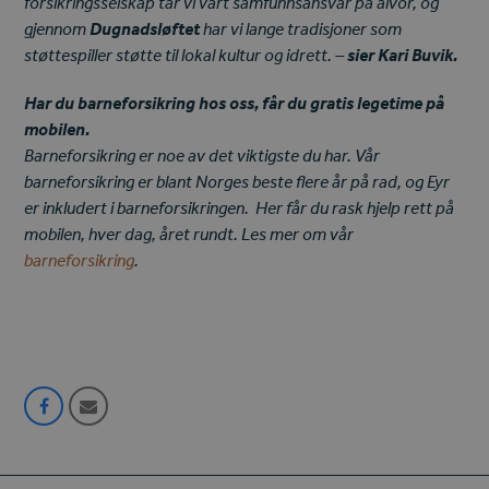
forsikringsselskap tar vi vårt samfunnsansvar på alvor, og
gjennom
Dugnadsløftet
har vi lange tradisjoner som
støttespiller støtte til lokal kultur og idrett. –
sier Kari Buvik.
Har du barneforsikring hos oss, får du gratis legetime på
mobilen.
Barneforsikring er noe av det viktigste du har. Vår
barneforsikring er blant Norges beste flere år på rad, og E
yr
er inkludert i barneforsikringen. Her får du rask hjelp rett på
mobilen, hver dag, året rundt. Les mer om vår
barneforsikring
.
Share
Share
on
via
Facebook
Email