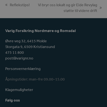
Reflekstips!
Vi bryr oss lokalt og gir Eide Revylag
previous
next
støtte til videre drift
post:
post:
Varig Forsikring Nordmøre og Romsdal
Øvre veg 32, 6415 Molde
Storgata 9, 6509 Kristiansund
475 11 800
post@varignr.no
Personvernerklæring
Åpningstider: man–fre 09.00–15.00
Klagemuligheter
Følg oss