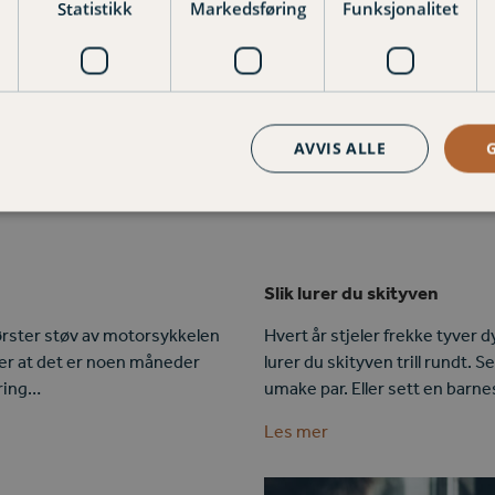
Statistikk
Markedsføring
Funksjonalitet
Ikke mist gode timer på sjø
g i Varig Forsikring
Nå er det høysesong for båtpu
23, kl. 1700 på Quality Hotel
i antallet innmeldte skader på v
ges frem til behandling: Sak
skadehopp etter…
AVVIS ALLE
Les mer
Slik lurer du skityven
ørster støv av motorsykkelen
Hvert år stjeler frekke tyver d
ver at det er noen måneder
lurer du skityven trill rundt.
øring…
umake par. Eller sett en barn
Les mer