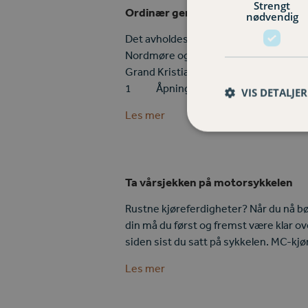
Strengt
Ordinær generalforsamling
nødvendig
Det avholdes ordinær generalforsamlin
Nordmøre og Romsdal Dato: 27. april 20
Grand Kristiansund Følgende saker leg
1 Åpning…
VIS DETALJER
Les mer
Ta vårsjekken på motorsykkelen
Rustne kjøreferdigheter? Når du nå b
din må du først og fremst være klar o
siden sist du satt på sykkelen. MC-kj
Les mer