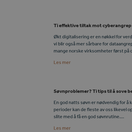
Ti effektive tiltak mot cyberangrep
Økt digitalisering er en nøkkel for ve
vi blir også mer sårbare for dataangre
mange norske virksomheter først på di
Les mer
Søvnproblemer? Ti tips til å sove b
En god natts søvn er nødvendig for å 
perioder kan de fleste av oss likevel 
slite med å få en god søvnrutine.…
Les mer