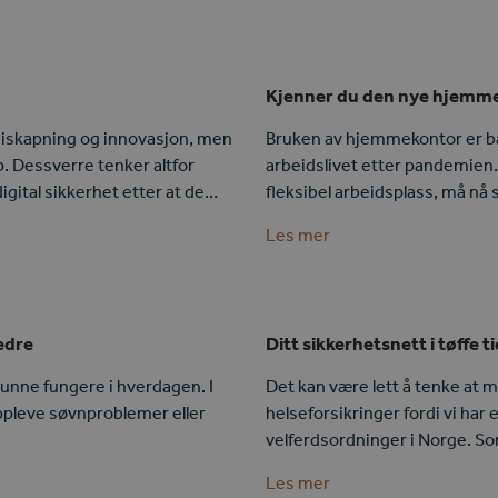
Kjenner du den nye hjemme
rdiskapning og innovasjon, men
Bruken av hjemmekontor er båd
p. Dessverre tenker altfor
arbeidslivet etter pandemien.
gital sikkerhet etter at de…
fleksibel arbeidsplass, må nå 
Les mer
edre
Ditt sikkerhetsnett i tøffe t
kunne fungere i hverdagen. I
Det kan være lett å tenke at m
oppleve søvnproblemer eller
helseforsikringer fordi vi har
velferdsordninger i Norge. 
Les mer