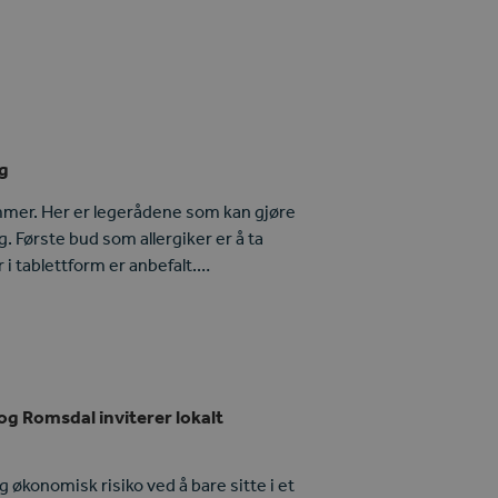
ng
ommer. Her er legerådene som kan gjøre
g. Første bud som allergiker er å ta
 i tablettform er anbefalt.…
g Romsdal inviterer lokalt
g økonomisk risiko ved å bare sitte i et