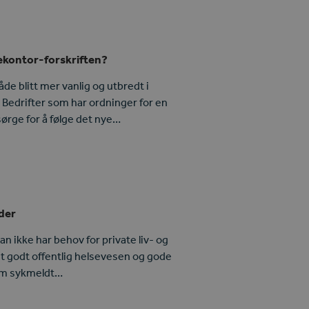
kontor-forskriften?
e blitt mer vanlig og utbredt i
 Bedrifter som har ordninger for en
sørge for å følge det nye…
ider
an ikke har behov for private liv- og
 et godt offentlig helsevesen og gode
Som sykmeldt…