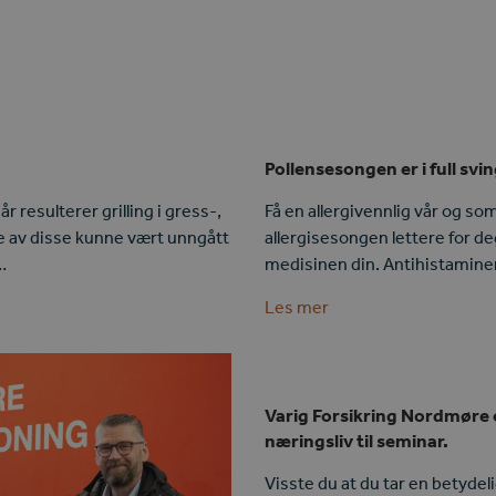
Pollensesongen er i full svi
r resulterer grilling i gress-,
Få en allergivennlig vår og s
e av disse kunne vært unngått
allergisesongen lettere for de
…
medisinen din. Antihistaminer
Les mer
Varig Forsikring Nordmøre o
næringsliv til seminar.
Visste du at du tar en betydeli