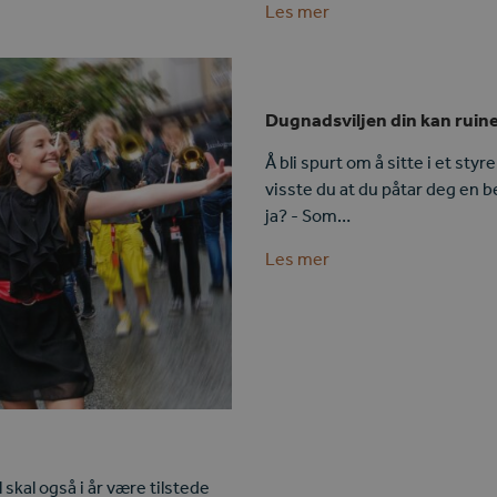
Les mer
Dugnadsviljen din kan ruin
Å bli spurt om å sitte i et sty
visste du at du påtar deg en b
ja? - Som…
Les mer
kal også i år være tilstede