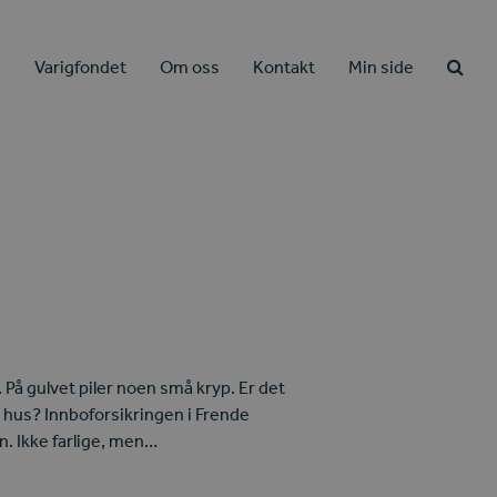
e
Varigfondet
Om oss
Kontakt
Min side
. På gulvet piler noen små kryp. Er det
i hus? Innboforsikringen i Frende
. Ikke farlige, men…