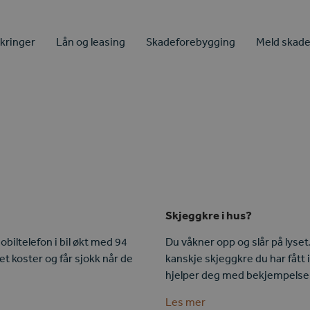
ikringer
Lån og leasing
Skadeforebygging
Meld skad
Skjeggkre i hus?
obiltelefon i bil økt med 94
Du våkner opp og slår på lyset
t koster og får sjokk når de
kanskje skjeggkre du har fått 
hjelper deg med bekjempelsen
Les mer