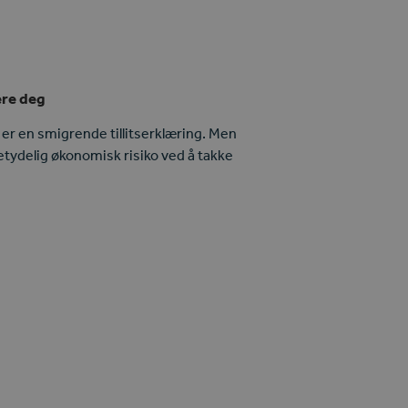
ere deg
re er en smigrende tillitserklæring. Men
etydelig økonomisk risiko ved å takke