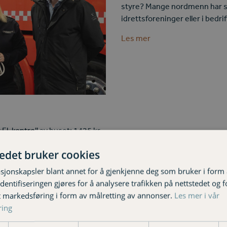
styre? Mange nordmenn har sty
idrettsforeninger eller i bedrif
Les mer
El-kontroll av huset: 1425 kr
gsvern: 1000 kr El-kontroll
tedet bruker cookies
grafering: Tilskudd etter
% rabatt på…
sjonskapsler blant annet for å gjenkjenne deg som bruker i form
ntifiseringen gjøres for å analysere trafikken på nettstedet og 
t markedsføring i form av målretting av annonser.
Les mer i vår
ring