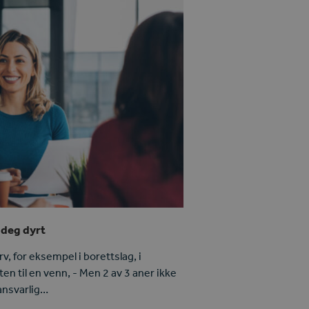
e deg dyrt
 for eksempel i borettslag, i
ften til en venn, - Men 2 av 3 aner ikke
 ansvarlig…