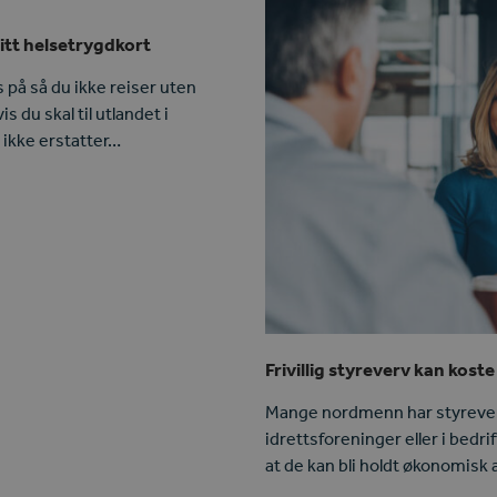
itt helsetrygdkort
 på så du ikke reiser uten
s du skal til utlandet i
 ikke erstatter…
Frivillig styreverv kan kost
Mange nordmenn har styreverv,
idrettsforeninger eller i bedri
at de kan bli holdt økonomisk