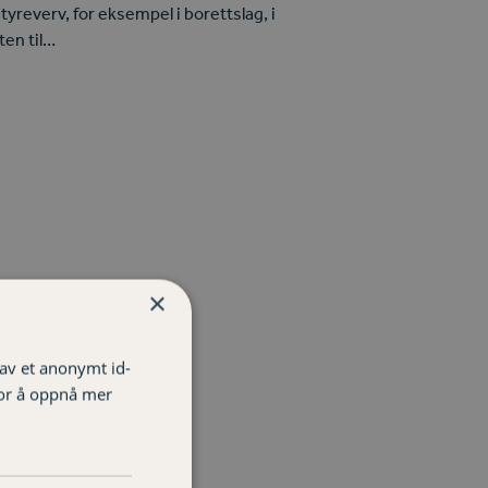
reverv, for eksempel i borettslag, i
ten til…
×
 av et anonymt id-
for å oppnå mer