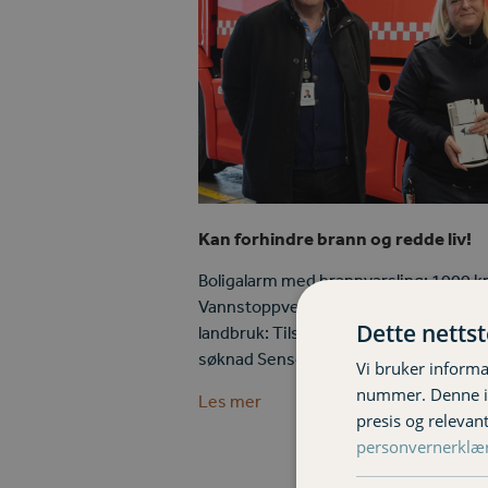
Kan forhindre brann og redde liv!
Boligalarm med brannvarsling: 1000 kr 
Vannstoppventil: 1000 kr Overspennin
Dette netts
landbruk: Tilskudd etter søknad Termo
søknad Sensorteknologi landbruk: 10
Vi bruker informa
nummer. Denne ide
Les mer
presis og relevan
personvernerklæ