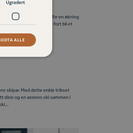
Ugradert
en
ss og sjøsetting. Vi ser ofte en økning
åren hvert år. I år kan det fort bli et
GODTA ALLE
yre skipar. Med dette enkle trikset
 Sett dine og en annens ski sammen i
eski…