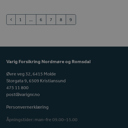
1
…
6
7
8
9
Previous
Page
Page
Page
Page
Page
Varig Forsikring Nordmøre og Romsdal
Øvre veg 32, 6415 Molde
Storgata 9, 6509 Kristiansund
475 11 800
post@varignr.no
Personvernerklæring
Åpningstider: man–fre 09.00–15.00