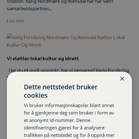
stadion. Varig Nordmøre og Romsdal har har vært
samarbeidspartner…
Les mer
Vi støtter lokal kultur og idrett
Har du et godt prosjekt, har vi pengene! Varig Forsikring
×
Nordmøre og Romsdal er stolt over å ha vært det lokale
forsikrings- selskapet i 180 år. Det skal vi…
Dette nettstedet bruker
cookies
Les mer
Vi bruker informasjonskapsler blant annet
for å gjenkjenne deg som bruker i form av
et anonymt id-nummer. Denne
identifiseringen gjøres for å analysere
trafikken på nettstedet og for å oppnå mer