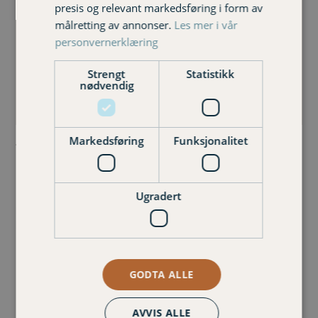
presis og relevant markedsføring i form av
målretting av annonser.
Les mer i vår
personvernerklæring
Strengt
Statistikk
nødvendig
Markedsføring
Funksjonalitet
Til deg som er kunde i Varig Forsikring Nordmøre og
Romsdal
Kjære Kunde. Gjensidige sender for tiden ut SMS og e-
Ugradert
post hvor de ber om din aksept til å flytte
brannforsikringen du har hos oss i Varig Forsikring
Nordmøre og Romsdal. Dette…
Les mer
GODTA ALLE
AVVIS ALLE