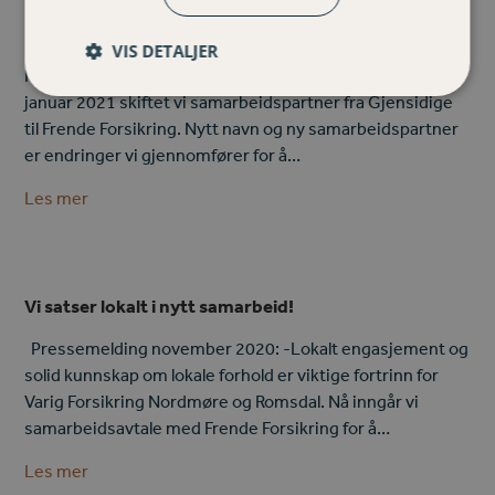
Nytt samarbeid – samme folka
VIS DETALJER
Frende er vår nye samarbeidspartner på forsikring. 1.
januar 2021 skiftet vi samarbeidspartner fra Gjensidige
til Frende Forsikring. Nytt navn og ny samarbeidspartner
er endringer vi gjennomfører for å…
Les mer
Vi satser lokalt i nytt samarbeid!
Pressemelding november 2020: -Lokalt engasjement og
solid kunnskap om lokale forhold er viktige fortrinn for
Varig Forsikring Nordmøre og Romsdal. Nå inngår vi
samarbeidsavtale med Frende Forsikring for å…
Les mer