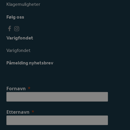
Klagemuligheter
Følg oss
F
I
a
n
Varigfondet
c
s
e
t
Varigfondet
b
a
o
g
Påmelding nyhetsbrev
o
r
k
a
m
Fornavn
Etternavn